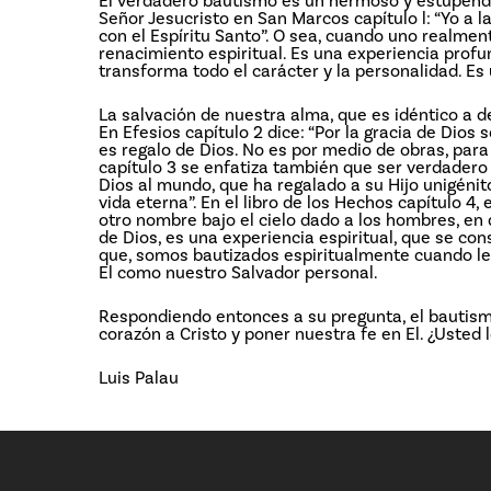
El verdadero bautismo es un hermoso y estupendo 
Señor Jesucristo en San Marcos capítulo l: “Yo a 
con el Espíritu Santo”. O sea, cuando uno realmen
renacimiento espiritual. Es una experiencia prof
transforma todo el carácter y la personalidad. Es 
La salvación de nuestra alma, que es idéntico a d
En Efesios capítulo 2 dice: “Por la gracia de Dios
es regalo de Dios. No es por medio de obras, para 
capítulo 3 se enfatiza también que ser verdadero
Dios al mundo, que ha regalado a su Hijo unigénit
vida eterna”. En el libro de los Hechos capítulo 4, 
otro nombre bajo el cielo dado a los hombres, en 
de Dios, es una experiencia espiritual, que se con
que, somos bautizados espiritualmente cuando le
El como nuestro Salvador personal.
Respondiendo entonces a su pregunta, el bautismo 
corazón a Cristo y poner nuestra fe en El. ¿Usted
Luis Palau