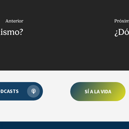
Anterior
Próxi
anismo?
¿Dó
ODCASTS
SÍ A LA VIDA