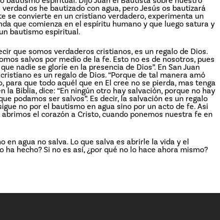
bautismo espiritual. Dijo Juan el Bautista sobre nuestro
la verdad os he bautizado con agua, pero Jesús os bautizará
te se convierte en un cristiano verdadero, experimenta un
unda que comienza en el espíritu humano y que luego satura y
un bautismo espiritual.
ecir que somos verdaderos cristianos, es un regalo de Dios.
 somos salvos por medio de la fe. Esto no es de nosotros, pues
que nadie se gloríe en la presencia de Dios”. En San Juan
 cristiano es un regalo de Dios. “Porque de tal manera amó
o, para que todo aquél que en El cree no se pierda, mas tenga
en la Biblia, dice: “En ningún otro hay salvación, porque no hay
que podamos ser salvos”. Es decir, la salvación es un regalo
sigue no por el bautismo en agua sino por un acto de fe. Asi
 abrimos el corazón a Cristo, cuando ponemos nuestra fe en
en agua no salva. Lo que salva es abrirle la vida y el
 lo ha hecho? Si no es así, ¿por qué no lo hace ahora mismo?