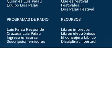
Quien es Luis Palau
Qué es festival
Equipo Luis Palau
Festivales
Luis Palau Festival
PROGRAMAS DE RADIO
RECURSOS
Luis Palau Responde
Libros impresos
Cruzada Luis Palau
Libros electrónicos
Ingreso emisoras
El consejero bíblico
Suscripción emisoras
Disciplinas libertad
ORACIÓN
CONTACTO
Testimonios
Links
Prensa
Donaciones
Contáctenos
© 2026 Luis Palau. Copyright © 2024 Asociación Luis Palau