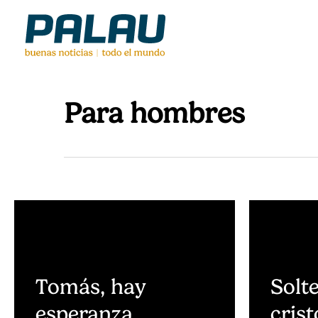
Skip
to
main
content
Para hombres
Tomás, hay
Solt
esperanza
crist