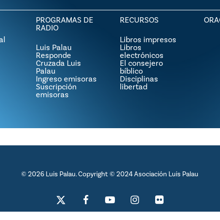
PROGRAMAS DE
RECURSOS
ORA
RADIO
al
Libros impresos
Luis Palau
Libros
Responde
electrónicos
Cruzada Luis
El consejero
Palau
bíblico
Ingreso emisoras
Disciplinas
Suscripción
libertad
emisoras
© 2026 Luis Palau. Copyright © 2024 Asociación Luis Palau
x-
facebook
youtube
instagram
flickr
twitter