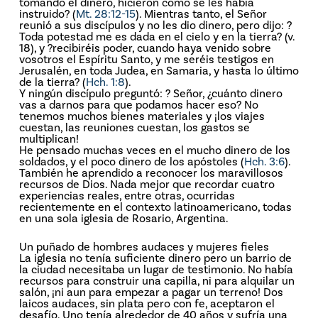
tomando el dinero, hicieron como se les había
instruido? (
Mt. 28:12-15
). Mientras tanto, el Señor
reunió a sus discípulos y no les dio dinero, pero dijo: ?
Toda potestad me es dada en el cielo y en la tierra? (v.
18), y ?recibiréis poder, cuando haya venido sobre
vosotros el Espíritu Santo, y me seréis testigos en
Jerusalén, en toda Judea, en Samaria, y hasta lo último
de la tierra? (
Hch. 1:8
).
Y ningún discípulo preguntó: ? Señor, ¿cuánto dinero
vas a darnos para que podamos hacer eso? No
tenemos muchos bienes materiales y ¡los viajes
cuestan, las reuniones cuestan, los gastos se
multiplican!
He pensado muchas veces en el mucho dinero de los
soldados, y el poco dinero de los apóstoles (
Hch. 3:6
).
También he aprendido a reconocer los maravillosos
recursos de Dios. Nada mejor que recordar cuatro
experiencias reales, entre otras, ocurridas
recientemente en el contexto latinoamericano, todas
en una sola iglesia de Rosario, Argentina.
Un puñado de hombres audaces y mujeres fieles
La iglesia no tenía suficiente dinero pero un barrio de
la ciudad necesitaba un lugar de testimonio. No había
recursos para construir una capilla, ni para alquilar un
salón, ¡ni aun para empezar a pagar un terreno! Dos
laicos audaces, sin plata pero con fe, aceptaron el
desafío. Uno tenía alrededor de 40 años y sufría una