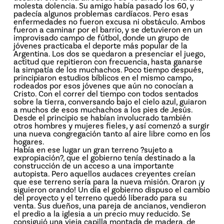
molesta dolencia. Su amigo había pasado los 60, y
padecía algunos problemas cardíacos. Pero esas
enfermedades no fueron excusa ni obstáculo. Ambos
fueron a caminar por el barrio, y se detuvieron en un
improvisado campo de fútbol, donde un grupo de
jóvenes practicaba el deporte más popular de la
Argentina. Los dos se quedaron a presenciar el juego,
actitud que repitieron con frecuencia, hasta ganarse
la simpatía de los muchachos. Poco tiempo después,
principiaron estudios bíblicos en el mismo campo,
rodeados por esos jóvenes que aún no conocían a
Cristo. Con el correr del tiempo con todos sentados
sobre la tierra, conversando bajo el cielo azul, guiaron
a muchos de esos muchachos a los pies de Jesús.
Desde el principio se habían involucrado también
otros hombres y mujeres fieles, y así comenzó a surgir
una nueva congregación tanto al aire libre como en los
hogares.
Había en ese lugar un gran terreno ?sujeto a
expropiación?, que el gobierno tenía destinado a la
construcción de un acceso a una importante
autopista. Pero aquellos audaces creyentes creían
que ese terreno sería para la nueva misión. Oraron ¡y
siguieron orando! Un día el gobierno dispuso el cambio
del proyecto y el terreno quedó liberado para su
venta. Sus dueños, una pareja de ancianos, vendieron
el predio a la iglesia a un precio muy reducido. Se
consiguió una vieja capilla montada de madera, de