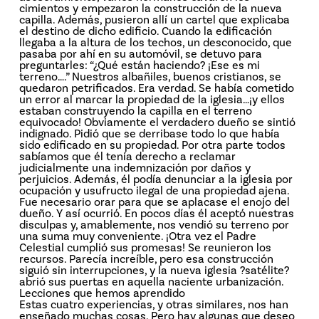
cimientos y empezaron la construcción de la nueva
capilla. Además, pusieron allí un cartel que explicaba
el destino de dicho edificio. Cuando la edificación
llegaba a la altura de los techos, un desconocido, que
pasaba por ahí en su automóvil, se detuvo para
preguntarles: “¿Qué están haciendo? ¡Ese es mi
terreno….” Nuestros albañiles, buenos cristianos, se
quedaron petrificados. Era verdad. Se había cometido
un error al marcar la propiedad de la iglesia…¡y ellos
estaban construyendo la capilla en el terreno
equivocado! Obviamente el verdadero dueño se sintió
indignado. Pidió que se derribase todo lo que había
sido edificado en su propiedad. Por otra parte todos
sabíamos que él tenía derecho a reclamar
judicialmente una indemnización por daños y
perjuicios. Además, él podía denunciar a la iglesia por
ocupación y usufructo ilegal de una propiedad ajena.
Fue necesario orar para que se aplacase el enojo del
dueño. Y así ocurrió. En pocos días él aceptó nuestras
disculpas y, amablemente, nos vendió su terreno por
una suma muy conveniente. ¡Otra vez el Padre
Celestial cumplió sus promesas! Se reunieron los
recursos. Parecía increíble, pero esa construcción
siguió sin interrupciones, y la nueva iglesia ?satélite?
abrió sus puertas en aquella naciente urbanización.
Lecciones que hemos aprendido
Estas cuatro experiencias, y otras similares, nos han
enseñado muchas cosas. Pero hay algunas que deseo