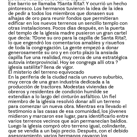
Ese barrio se llamaba ?Santa Rita?. Y ocurrió un hecho
pintoresco. Los hermanos tuvieron la idea de la idea
de pedir a todos los miembros que donasen sus
alhajas de oro para reunir fondos que permitieran
edificar en los nuevos terrenos un sencillo templo con
otras instalaciones. Pocos días después, en la puerta
del templo de la iglesia madre pusieron un gran cartel
que decía: ?Done su oro para la capilla de Santa Rita?,
lo que engendró los comentarios amables y risueños
de toda la congregación. La gente empezó a donar
generosamente su oro y en corto plazo la ansiada
capilla fue una realidad, muy cerca de una estratégica
autovía interprovincial. Hoy se congrega allí otra ?
iglesia satélite? llena de vigor.
El misterio del terreno equivocado
En la periferia de la ciudad nacía un nuevo suburbio,
muy cerca de una gran industria dedicada a la
producción de tractores. Modestas viviendas de
obreros y residentes de condición humilde se
extendían a lo largo del cinturón asfáltico. Un fiel
miembro de la iglesia resolvió donar allí un terreno
para comenzar un nueva obra. Mientras era llevado el
testimonio a las casas de esa comunidad, los jóvenes
midieron y marcaron ese lugar, para identificarlo entre
varios terrenos vecinos que aún permanecían baldíos.
Luego la iglesia compró otro terreno igual, colindante,
que se vendía a un bajo precio. Después, con el debido
asesoramiento, varios hermanos cavaron los