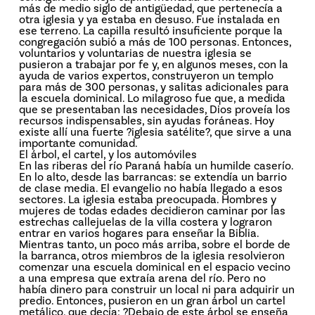
más de medio siglo de antigüedad, que pertenecía a
otra iglesia y ya estaba en desuso. Fue instalada en
ese terreno. La capilla resultó insuficiente porque la
congregación subió a más de 100 personas. Entonces,
voluntarios y voluntarias de nuestra iglesia se
pusieron a trabajar por fe y, en algunos meses, con la
ayuda de varios expertos, construyeron un templo
para más de 300 personas, y salitas adicionales para
la escuela dominical. Lo milagroso fue que, a medida
que se presentaban las necesidades, Dios proveía los
recursos indispensables, sin ayudas foráneas. Hoy
existe allí una fuerte ?iglesia satélite?, que sirve a una
importante comunidad.
El árbol, el cartel, y los automóviles
En las riberas del río Paraná había un humilde caserío.
En lo alto, desde las barrancas: se extendía un barrio
de clase media. El evangelio no había llegado a esos
sectores. La iglesia estaba preocupada. Hombres y
mujeres de todas edades decidieron caminar por las
estrechas callejuelas de la villa costera y lograron
entrar en varios hogares para enseñar la Biblia.
Mientras tanto, un poco más arriba, sobre el borde de
la barranca, otros miembros de la iglesia resolvieron
comenzar una escuela dominical en el espacio vecino
a una empresa que extraía arena del río. Pero no
había dinero para construir un local ni para adquirir un
predio. Entonces, pusieron en un gran árbol un cartel
metálico, que decía: ?Debajo de este árbol se enseña