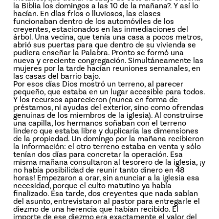
la Biblia los domingos a las 10 de la mañana?. Y así lo
hacían. En días fríos o lluviosos, las clases
funcionaban dentro de los automóviles de los
creyentes, estacionados en las inmediaciones del
árbol. Una vecina, que tenía una casa a pocos metros,
abrió sus puertas para que dentro de su vivienda se
pudiera enseñar la Palabra. Pronto se formó una
nueva y creciente congregación. Simultáneamente las
mujeres por la tarde hacían reuniones semanales, en
las casas del barrio bajo.
Por esos días Dios mostró un terreno, al parecer
pequeño, que estaba en un lugar accesible para todos.
Y los recursos aparecieron (nunca en forma de
préstamos, ni ayudas del exterior, sino como ofrendas
genuinas de los miembros de la iglesia). Al construirse
una capilla, los hermanos soñaban con el terreno
lindero que estaba libre y duplicaría las dimensiones
de la propiedad. Un domingo por la mañana recibieron
la información: el otro terreno estaba en venta y sólo
tenían dos días para concretar la operación. Esa
misma mañana consultaron al tesorero de la iglesia, ¡y
no había posibilidad de reunir tanto dinero en 48
horas! Empezaron a orar, sin anunciar a la iglesia esa
necesidad, porque el culto matutino ya había
finalizado. Esa tarde, dos creyentes que nada sabían
del asunto, entrevistaron al pastor para entregarle el
diezmo de una herencia que habían recibido. El
importe de ese diezmo era exactamente el valor del