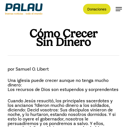
Skip
Men
to
Donaciones
main
content
Close
Menu
Cómo Crecer
Sin Dinero
por Samuel O. Libert
Una iglesia puede crecer aunque no tenga mucho
dinero:
Los recursos de Dios son estupendos y sorprendentes
Cuando Jesús resucitó, los principales sacerdotes y
los ancianos ?dieron mucho dinero a los soldados,
diciendo: Decid vosotros: Sus discípulos vinieron de
noche, y lo hurtaron, estando nosotros dormidos. Y si
esto lo oyere el gobernador, nosotros le
persuadiremos y os pondremos a salvo. Y ellos,