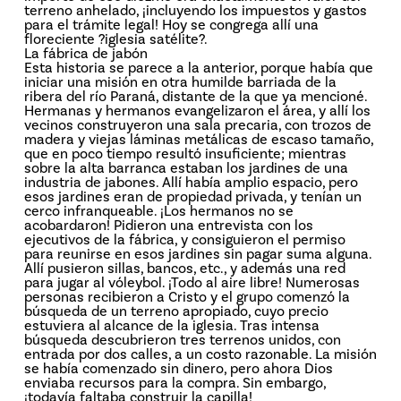
terreno anhelado, ¡incluyendo los impuestos y gastos
para el trámite legal! Hoy se congrega allí una
floreciente ?iglesia satélite?.
La fábrica de jabón
Esta historia se parece a la anterior, porque había que
iniciar una misión en otra humilde barriada de la
ribera del río Paraná, distante de la que ya mencioné.
Hermanas y hermanos evangelizaron el área, y allí los
vecinos construyeron una sala precaria, con trozos de
madera y viejas láminas metálicas de escaso tamaño,
que en poco tiempo resultó insuficiente; mientras
sobre la alta barranca estaban los jardines de una
industria de jabones. Allí había amplio espacio, pero
esos jardines eran de propiedad privada, y tenían un
cerco infranqueable. ¡Los hermanos no se
acobardaron! Pidieron una entrevista con los
ejecutivos de la fábrica, y consiguieron el permiso
para reunirse en esos jardines sin pagar suma alguna.
Allí pusieron sillas, bancos, etc., y además una red
para jugar al vóleybol. ¡Todo al aire libre! Numerosas
personas recibieron a Cristo y el grupo comenzó la
búsqueda de un terreno apropiado, cuyo precio
estuviera al alcance de la iglesia. Tras intensa
búsqueda descubrieron tres terrenos unidos, con
entrada por dos calles, a un costo razonable. La misión
se había comenzado sin dinero, pero ahora Dios
enviaba recursos para la compra. Sin embargo,
¡todavía faltaba construir la capilla!