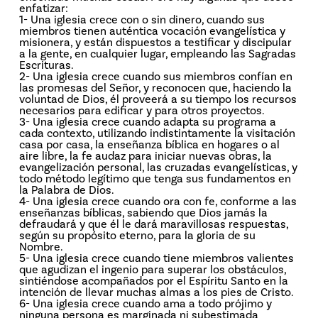
enfatizar:
1- Una iglesia crece con o sin dinero, cuando sus
miembros tienen auténtica vocación evangelística y
misionera, y están dispuestos a testificar y discipular
a la gente, en cualquier lugar, empleando las Sagradas
Escrituras.
2- Una iglesia crece cuando sus miembros confían en
las promesas del Señor, y reconocen que, haciendo la
voluntad de Dios, él proveerá a su tiempo los recursos
necesarios para edificar y para otros proyectos.
3- Una iglesia crece cuando adapta su programa a
cada contexto, utilizando indistintamente la visitación
casa por casa, la enseñanza bíblica en hogares o al
aire libre, la fe audaz para iniciar nuevas obras, la
evangelización personal, las cruzadas evangelísticas, y
todo método legítimo que tenga sus fundamentos en
la Palabra de Dios.
4- Una iglesia crece cuando ora con fe, conforme a las
enseñanzas bíblicas, sabiendo que Dios jamás la
defraudará y que él le dará maravillosas respuestas,
según su propósito eterno, para la gloria de su
Nombre.
5- Una iglesia crece cuando tiene miembros valientes
que agudizan el ingenio para superar los obstáculos,
sintiéndose acompañados por el Espíritu Santo en la
intención de llevar muchas almas a los pies de Cristo.
6- Una iglesia crece cuando ama a todo prójimo y
ninguna persona es marginada ni subestimada