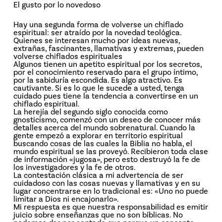
El gusto por lo novedoso
Hay una segunda forma de volverse un chiflado
espiritual: ser atraído por la novedad teológica.
Quienes se interesan mucho por ideas nuevas,
extrañas, fascinantes, llamativas y extremas, pueden
volverse chiflados espirituales
Algunos tienen un apetito espiritual por los secretos,
por el conocimiento reservado para el grupo íntimo,
por la sabiduría escondida. Es algo atractivo. Es
cautivante. Si es lo que le sucede a usted, tenga
cuidado pues tiene la tendencia a convertirse en un
chiflado espiritual.
La herejía del segundo siglo conocida como
gnosticismo, comenzó con un deseo de conocer más
detalles acerca del mundo sobrenatural. Cuando la
gente empezó a explorar en territorio espiritual
buscando cosas de las cuales la Biblia no habla, el
mundo espiritual se las proveyó. Recibieron toda clase
de información «jugosa», pero esto destruyó la fe de
los investigadores y la fe de otros.
La contestación clásica a mi advertencia de ser
cuidadoso con las cosas nuevas y llamativas y en su
lugar concentrarse en lo tradicional es: «Uno no puede
limitar a Dios ni encajonarlo».
Mi respuesta es que nuestra responsabilidad es emitir
juicio sobre enseñanzas que no son bíblicas. No