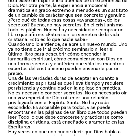
otra clase de experiencia además de la experiencia de
Dios. Por otra parte, la experiencia emocional
dramática en grado extremo a menudo es un sustituto
de un cambio de carácter que sea concreto y genuino.
¿Pero qué de todas esas cosas «avanzadas», de los
secretos? Bueno, no hay secretos. En el cristianismo
todo es público. Nunca hay necesidad de comprar un
libro que afirme: «Éstos son los secretos de la vida
cristiana. Esto es lo que nadie sabe».
Cuando uno lo entiende, se abre un nuevo mundo. Uno
ya no tiene que ir al próximo seminario ni leer el
último libro para descubrir cómo encender la
lamparilla espiritual, cómo comunicarse con Dios en
una forma secreta y esotérica que sólo los maestros
expertos del cristianismo pueden enseñarle por un
precio.
Una de las verdades duras de aceptar en cuanto al
crecimiento espiritual es que lleva tiempo y requiere
persistencia y continuidad en la aplicación práctica.
No es necesario conocer secretos. No es necesario oír
una voz especial de Dios ni tener una relación
privilegiada con el Espíritu Santo. No hay nada
escondido. Es accesible para todos, y se puede
encontrar en las páginas de un libro que todos pueden
leer. Todo lo que debe conocerse y practicarse como
disciplina cristiana, está enseñado claramente en las
Escrituras.
Hay veces en que uno puede decir que Dios habla a