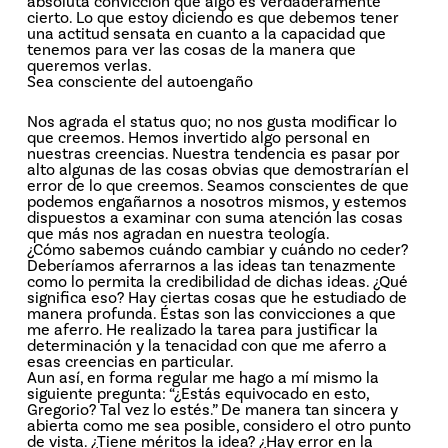
absoluta convicción que algo es verdaderamente
cierto. Lo que estoy diciendo es que debemos tener
una actitud sensata en cuanto a la capacidad que
tenemos para ver las cosas de la manera que
queremos verlas.
Sea consciente del autoengaño
Nos agrada el status quo; no nos gusta modificar lo
que creemos. Hemos invertido algo personal en
nuestras creencias. Nuestra tendencia es pasar por
alto algunas de las cosas obvias que demostrarían el
error de lo que creemos. Seamos conscientes de que
podemos engañarnos a nosotros mismos, y estemos
dispuestos a examinar con suma atención las cosas
que más nos agradan en nuestra teología.
¿Cómo sabemos cuándo cambiar y cuándo no ceder?
Deberíamos aferrarnos a las ideas tan tenazmente
como lo permita la credibilidad de dichas ideas. ¿Qué
significa eso? Hay ciertas cosas que he estudiado de
manera profunda. Éstas son las convicciones a que
me aferro. He realizado la tarea para justificar la
determinación y la tenacidad con que me aferro a
esas creencias en particular.
Aun así, en forma regular me hago a mí mismo la
siguiente pregunta: “¿Estás equivocado en esto,
Gregorio? Tal vez lo estés.” De manera tan sincera y
abierta como me sea posible, considero el otro punto
de vista. ¿Tiene méritos la idea? ¿Hay error en la