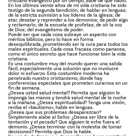
cristiano evangélico por un tiempo, sabe de qué hablo.
En los últimos veinte años de mi vida cristiana he sido
testigo de la segunda bendición; de hablar en lenguas;
de la estricta sumisión a los líderes de la iglesia; de
atar, desatar y reprender a los demonios; de pedir algo
y reclamarlo; de la escuela de profetas; de oír la voz
de Dios; del evangelismo de poder.
Puede ser que cada cosa subraye un aspecto con
méritos bíblicos, pero lo hace en forma
desequilibrada, prometiendo ser la cura para todos los
males espirituales. Cada cosa fracasa como panacea,
como el único secreto que hace funcionar bien la vida
cristiana.
Es una costumbre muy del mundo querer una salida
fácil, especialmente una solución que no involucre
dolor ni esfuerzo. Esta costumbre moderna ha
penetrado nuestro cristianismo, donde hay
conferencias especiales que prometen curarnos en un
fin de semana.
¿Desea usted salud mental? Permita que alguien le
imponga las manos y tendrá salud mental de la noche
a la mañana. ¿Desea espiritualidad? Tenga una visión,
reciba el «bautismo», hable en lenguas.
¿Desea que sus problemas desaparezcan?
Simplemente alabe al Señor. ¿Desea ser libre de la
tentación y el pecado? Que alguien le eche fuera el
demonio. ¿Desea terminar con la molestia de tomar
decisiones? Permita que Dios le hable.