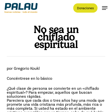
Skip
Men
to
Donaciones
main
content
Close
Menu
No sea un
chiflado
espiritual
por Gregorio Koukl
Concéntrese en lo básico
¿Qué clase de persona se convierte en un «chiflado
espiritual»? Para empezar, aquellos que buscan
soluciones rápidas.
Pareciera que cada dos o tres años hay una moda que
promete una vida cristiana más profunda, más rica o
más completa. Si usted ha estado en el ambiente