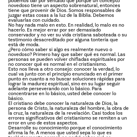
podemos dar por sentado que porque un concepto
novedoso tiene un aspecto sobrenatural, entonces
tiene que provenir de Dios. Somos responsables de
juzgar estas cosas a la luz de la Biblia. Debemos
evaluarlas con cuidado.
No hay nada malo en esto. En realidad, lo malo es no
hacerlo. Es mejor errar por ser demasiado
conservador y no ver su vida cristiana saboteada o su
testimonio desacreditado por alguna tontería que
está de moda.
¿Pero cómo saber si algo es realmente nuevo o
novedoso? Primero hay que saber qué es normal. Las
personas se pueden volver chifladas espirituales por
no conocer qué es normal en el cristianismo.
Esto nos lleva a otro consejo: conocer la verdad, lo
cual va junto con el principio enunciado en el primer
punto en cuanto a no buscar soluciones rápidas para
lograr la madurez espiritual, sino en su lugar seguir
adelante perseverando con lo básico. Para
concentrarse en lo básico, usted debe conocer lo
básico.
El cristiano debe conocer la naturaleza de Dios, la
persona de Cristo, la naturaleza del hombre, la obra de
la cruz, la naturaleza de la revelación. Casi todos los
errores significativos del cristianismo se remiten a un
error en uno de estos aspectos.
Desarrolle su conocimiento porque el conocimiento
afirma la fe. A menos que usted sepa lo que es