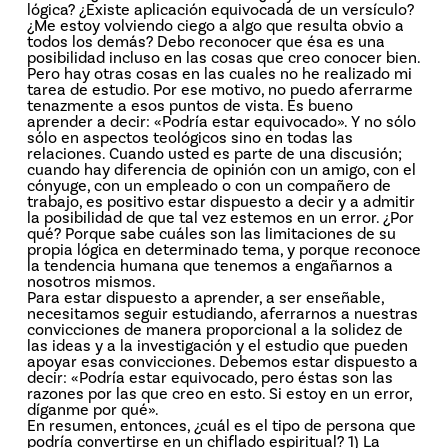
lógica? ¿Existe aplicación equivocada de un versículo?
¿Me estoy volviendo ciego a algo que resulta obvio a
todos los demás? Debo reconocer que ésa es una
posibilidad incluso en las cosas que creo conocer bien.
Pero hay otras cosas en las cuales no he realizado mi
tarea de estudio. Por ese motivo, no puedo aferrarme
tenazmente a esos puntos de vista. Es bueno
aprender a decir: «Podría estar equivocado». Y no sólo
sólo en aspectos teológicos sino en todas las
relaciones. Cuando usted es parte de una discusión;
cuando hay diferencia de opinión con un amigo, con el
cónyuge, con un empleado o con un compañero de
trabajo, es positivo estar dispuesto a decir y a admitir
la posibilidad de que tal vez estemos en un error. ¿Por
qué? Porque sabe cuáles son las limitaciones de su
propia lógica en determinado tema, y porque reconoce
la tendencia humana que tenemos a engañarnos a
nosotros mismos.
Para estar dispuesto a aprender, a ser enseñable,
necesitamos seguir estudiando, aferrarnos a nuestras
convicciones de manera proporcional a la solidez de
las ideas y a la investigación y el estudio que pueden
apoyar esas convicciones. Debemos estar dispuesto a
decir: «Podría estar equivocado, pero éstas son las
razones por las que creo en esto. Si estoy en un error,
díganme por qué».
En resumen, entonces, ¿cuál es el tipo de persona que
podría convertirse en un chiflado espiritual? 1) La