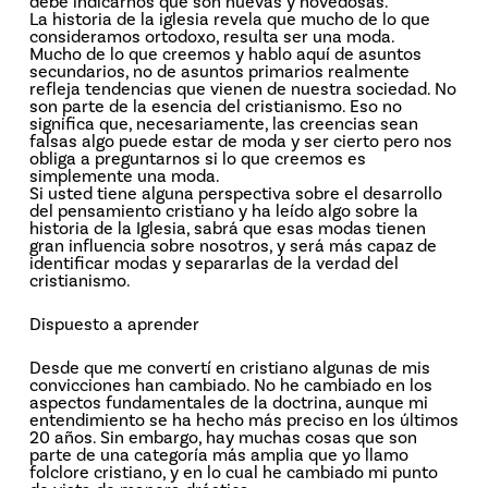
debe indicarnos que son nuevas y novedosas.
La historia de la iglesia revela que mucho de lo que
consideramos ortodoxo, resulta ser una moda.
Mucho de lo que creemos ­y hablo aquí de asuntos
secundarios, no de asuntos primarios­ realmente
refleja tendencias que vienen de nuestra sociedad. No
son parte de la esencia del cristianismo. Eso no
significa que, necesariamente, las creencias sean
falsas ­algo puede estar de moda y ser cierto­ pero nos
obliga a preguntarnos si lo que creemos es
simplemente una moda.
Si usted tiene alguna perspectiva sobre el desarrollo
del pensamiento cristiano y ha leído algo sobre la
historia de la Iglesia, sabrá que esas modas tienen
gran influencia sobre nosotros, y será más capaz de
identificar modas y separarlas de la verdad del
cristianismo.
Dispuesto a aprender
Desde que me convertí en cristiano algunas de mis
convicciones han cambiado. No he cambiado en los
aspectos fundamentales de la doctrina, aunque mi
entendimiento se ha hecho más preciso en los últimos
20 años. Sin embargo, hay muchas cosas que son
parte de una categoría más amplia que yo llamo
folclore cristiano, y en lo cual he cambiado mi punto