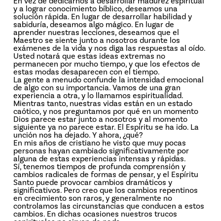
En vez de dedicarnos a desarrollar madurez espiritual
y a lograr conocimiento bíblico, deseamos una
solución rápida. En lugar de desarrollar habilidad y
sabiduría, deseamos algo mágico. En lugar de
aprender nuestras lecciones, deseamos que el
Maestro se siente junto a nosotros durante los
exámenes de la vida y nos diga las respuestas al oído.
Usted notará que estas ideas extremas no
permanecen por mucho tiempo, y que los efectos de
estas modas desaparecen con el tiempo.
La gente a menudo confunde la intensidad emocional
de algo con su importancia. Vamos de una gran
experiencia a otra, y lo llamamos espiritualidad.
Mientras tanto, nuestras vidas están en un estado
caótico, y nos preguntamos por qué en un momento
Dios parece estar junto a nosotros y al momento
siguiente ya no parece estar. El Espíritu se ha ido. La
unción nos ha dejado. Y ahora, ¿qué?
En mis años de cristiano he visto que muy pocas
personas hayan cambiado significativamente por
alguna de estas experiencias intensas y rápidas.
Sí, tenemos tiempos de profunda comprensión y
cambios radicales de formas de pensar, y el Espíritu
Santo puede provocar cambios dramáticos y
significativos. Pero creo que los cambios repentinos
en crecimiento son raros, y generalmente no
controlamos las circunstancias que conducen a estos
cambios. En dichas ocasiones nuestros trucos