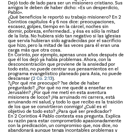
Dejó todo de lado para ser un misionero cristiano. Sus
amigos le deben de haber dicho: «Es un desperdicio,
Pablo».
¿Qué beneficios le reportó su trabajo misionero? En 2
Corintios capítulos 4 y 6 nos dice: preocupaciones,
escasez, golpes, tiempo en la cárcel, noches sin
dormir, pobreza, enfermedad… y ésa es sólo la mitad
de la lista. No hubiera sido tan negativo si las iglesias
que servía hubieran sido agradecidas por el sacrificio
que hizo, pero la mitad de las veces para él eran una
carga más que otra cosa.
En Corinto, por ejemplo, apenas unos años después de
que él los dejó ya había problemas. Ahora, con la
desconcentración que proviene de la ansiedad por
todo esto, no puede centrar sus pensamientos en el
programa evangelístico planeado para Asia, no puede
descansar (
2 Co. 2:13
).
?¿Por qué me preocupo? ?se debe de haber
preguntado?. ¿Por qué no me quedé a enseñar en
Jerusalén? ¿Por qué me metí en esta aventura
misionera de locos? ¡Ha arruinado mi carrera, está
arruinando mi salud, y todo lo que recibo es la traición
de los que se convirtieron conmigo! ¿Cuál es el
objetivo de todo esto? ¿Para qué ser predicador?
En 2 Corintios 4 Pablo contesta esa pregunta. Explica
su razón para estar comprometido apasionadamente
con la predicación, un compromiso que, nos dice, no
abandonará aunque tenga incontables problemas y