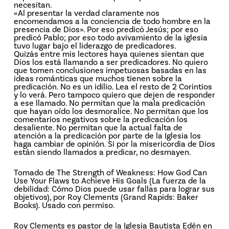
necesitan.
«Al presentar la verdad claramente nos
encomendamos a la conciencia de todo hombre en la
presencia de Dios». Por eso predicó Jesús; por eso
predicó Pablo; por eso todo avivamiento de la iglesia
tuvo lugar bajo el liderazgo de predicadores.
Quizás entre mis lectores haya quienes sientan que
Dios los está llamando a ser predicadores. No quiero
que tomen conclusiones impetuosas basadas en las
ideas románticas que muchos tienen sobre la
predicación. No es un idilio. Lea el resto de 2 Corintios
y lo verá. Pero tampoco quiero que dejen de responder
a ese llamado. No permitan que la mala predicación
que hayan oído los desmoralice. No permitan que los
comentarios negativos sobre la predicación los
desaliente. No permitan que la actual falta de
atención a la predicación por parte de la Iglesia los
haga cambiar de opinión. Si por la misericordia de Dios
están siendo llamados a predicar, no desmayen.
Tomado de The Strength of Weakness: How God Can
Use Your Flaws to Achieve His Goals (La fuerza de la
debilidad: Cómo Dios puede usar fallas para lograr sus
objetivos), por Roy Clements (Grand Rapids: Baker
Books). Usado con permiso.
Roy Clements es pastor de la Iglesia Bautista Edén en