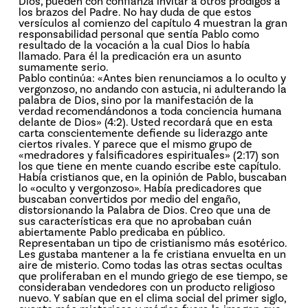
Dios, pueden con confianza invitar a otros pródigos a
los brazos del Padre. No hay duda de que estos
versículos al comienzo del capítulo 4 muestran la gran
responsabilidad personal que sentía Pablo como
resultado de la vocación a la cual Dios lo había
llamado. Para él la predicación era un asunto
sumamente serio.
Pablo continúa: «Antes bien renunciamos a lo oculto y
vergonzoso, no andando con astucia, ni adulterando la
palabra de Dios, sino por la manifestación de la
verdad recomendándonos a toda conciencia humana
delante de Dios» (4:2). Usted recordará que en esta
carta conscientemente defiende su liderazgo ante
ciertos rivales. Y parece que el mismo grupo de
«medradores y falsificadores espirituales» (2:17) son
los que tiene en mente cuando escribe este capítulo.
Había cristianos que, en la opinión de Pablo, buscaban
lo «oculto y vergonzoso». Había predicadores que
buscaban convertidos por medio del engaño,
distorsionando la Palabra de Dios. Creo que una de
sus características era que no aprobaban cuán
abiertamente Pablo predicaba en público.
Representaban un tipo de cristianismo más esotérico.
Les gustaba mantener a la fe cristiana envuelta en un
aire de misterio. Como todas las otras sectas ocultas
que proliferaban en el mundo griego de ese tiempo, se
consideraban vendedores con un producto religioso
nuevo. Y sabían que en el clima social del primer siglo,