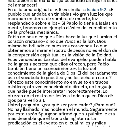
habitación a la mañana ?¡la oscuridad da lugar a la luz
del amanecer!
En el idioma original el v. 6 es similar a
Isaías 9:2
: «El
pueblo que andaba en tinieblas vio gran luz; los que
moraban en tierra de sombra de muerte, luz
resplandeció sobre ellos». Si Pablo lo tiene a Isaías en
mente, tenemos un ejemplo clásico del cumplimiento
de la profecía mesiánica.
Pablo no nos dice que «Dios hace la luz que ilumina el
corazón cristiano» sino que ?Dios es la luz?. Dios
mismo ha brillado en nuestros corazones. Lo que
obtenemos al mirar el rostro de Jesús no es el don de
la comprensión espiritual; es la visión de la Deidad.
Esos vendedores baratos del evangelio pueden hablar
de la gnosis secreta que ellos ofrecen, pero Pablo
también tiene un «conocimiento»: la luz del
conocimiento de la gloria de Dios. Él deliberadamente
usa el vocabulario gnóstico y se los echa en cara: ?
Ofrezco este conocimiento no envuelto en trucos
místicos; ofrezco conocimiento directo, en lenguaje
que nadie puede interpretar incorrectamente. Lo
ofrezco en el rostro de Jesús a todo a quien Dios dé
ojos para verlo a El.
Usted pregunta: ¿por qué ser predicador? ¿Para qué?
No hay llamado más noble en el mundo. Seguramente
por esta razón Spurgeon afirmó que su púlpito le era
más deseable que el trono de Inglaterra. La
predicación es el evento en el cual miles y miles