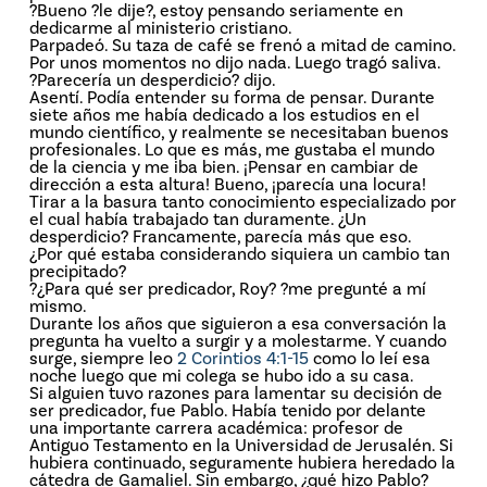
?Bueno ?le dije?, estoy pensando seriamente en
dedicarme al ministerio cristiano.
Parpadeó. Su taza de café se frenó a mitad de camino.
Por unos momentos no dijo nada. Luego tragó saliva.
?Parecería un desperdicio? dijo.
Asentí. Podía entender su forma de pensar. Durante
siete años me había dedicado a los estudios en el
mundo científico, y realmente se necesitaban buenos
profesionales. Lo que es más, me gustaba el mundo
de la ciencia y me iba bien. ¡Pensar en cambiar de
dirección a esta altura! Bueno, ¡parecía una locura!
Tirar a la basura tanto conocimiento especializado por
el cual había trabajado tan duramente. ¿Un
desperdicio? Francamente, parecía más que eso.
¿Por qué estaba considerando siquiera un cambio tan
precipitado?
?¿Para qué ser predicador, Roy? ?me pregunté a mí
mismo.
Durante los años que siguieron a esa conversación la
pregunta ha vuelto a surgir y a molestarme. Y cuando
surge, siempre leo
2 Corintios 4:1-15
como lo leí esa
noche luego que mi colega se hubo ido a su casa.
Si alguien tuvo razones para lamentar su decisión de
ser predicador, fue Pablo. Había tenido por delante
una importante carrera académica: profesor de
Antiguo Testamento en la Universidad de Jerusalén. Si
hubiera continuado, seguramente hubiera heredado la
cátedra de Gamaliel. Sin embargo, ¿qué hizo Pablo?