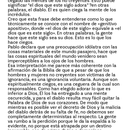
cegado las mentes de los no creyentes. Esto puede
significar “el dios que este siglo adora” ?en otras
palabras, el diablo. Él es quien ciega la mente de los
incrédulos.
Creo que esta frase debe entenderse como lo que
técnicamente se conoce con el nombre de «genitivo
apositivo», donde «el dios de este siglo» equivale a «el
dios que es este siglo». En otras palabras, la gente
hace que este siglo sea su dios. Esto es lo que los
hace ciegos.
Pablo declara que una preocupación idólatra con las
cosas materiales de este mundo pasajero, hace que
las cosas espirituales del mundo venidero sean
imperceptibles a los ojos de los hombres.
Esa interpretación me parece más coherente con la
afirmación de la Biblia de que a pesar de que los
hombres y mujeres no creyentes son víctimas de la
ignorancia, es una ignorancia voluntaria. Aunque son
espiritualmente ciegos, es una ceguera de la cual son
responsables. Como han elegido adorar lo que es
inferior a Dios, Él los ha entregado a una mente
oscurecida, y para el diablo resulta muy fácil quitar la
Palabra de Dios de sus corazones. De modo que
mientras es posible ver el decreto de Dios y la malicia
del diablo detrás de su falta de fe, no debemos ser
completamente deterministas al respecto. La gente
va rumbo a la perdición porque le da la espalda a lo
evidente, no porque está atrapada por un destino