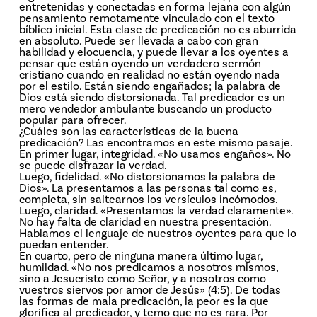
entretenidas y conectadas en forma lejana con algún
pensamiento remotamente vinculado con el texto
bíblico inicial. Esta clase de predicación no es aburrida
en absoluto. Puede ser llevada a cabo con gran
habilidad y elocuencia, y puede llevar a los oyentes a
pensar que están oyendo un verdadero sermón
cristiano cuando en realidad no están oyendo nada
por el estilo. Están siendo engañados; la palabra de
Dios está siendo distorsionada. Tal predicador es un
mero vendedor ambulante buscando un producto
popular para ofrecer.
¿Cuáles son las características de la buena
predicación? Las encontramos en este mismo pasaje.
En primer lugar, integridad. «No usamos engaños». No
se puede disfrazar la verdad.
Luego, fidelidad. «No distorsionamos la palabra de
Dios». La presentamos a las personas tal como es,
completa, sin saltearnos los versículos incómodos.
Luego, claridad. «Presentamos la verdad claramente».
No hay falta de claridad en nuestra presentación.
Hablamos el lenguaje de nuestros oyentes para que lo
puedan entender.
En cuarto, pero de ninguna manera último lugar,
humildad. «No nos predicamos a nosotros mismos,
sino a Jesucristo como Señor, y a nosotros como
vuestros siervos por amor de Jesús» (4:5). De todas
las formas de mala predicación, la peor es la que
glorifica al predicador, y temo que no es rara. Por