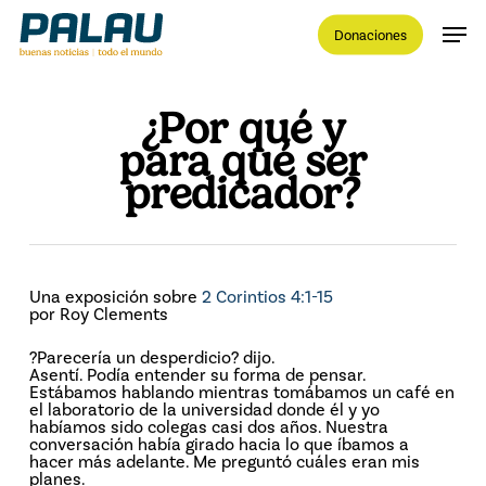
Skip
Men
to
Donaciones
main
content
Close
Menu
¿Por qué y
para qué ser
predicador?
Una exposición sobre
2 Corintios 4:1-15
por Roy Clements
?Parecería un desperdicio? dijo.
Asentí. Podía entender su forma de pensar.
Estábamos hablando mientras tomábamos un café en
el laboratorio de la universidad donde él y yo
habíamos sido colegas casi dos años. Nuestra
conversación había girado hacia lo que íbamos a
hacer más adelante. Me preguntó cuáles eran mis
planes.