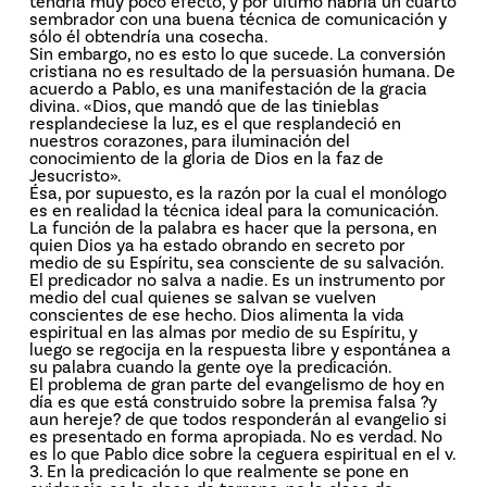
tendría muy poco efecto, y por último habría un cuarto
sembrador con una buena técnica de comunicación y
sólo él obtendría una cosecha.
Sin embargo, no es esto lo que sucede. La conversión
cristiana no es resultado de la persuasión humana. De
acuerdo a Pablo, es una manifestación de la gracia
divina. «Dios, que mandó que de las tinieblas
resplandeciese la luz, es el que resplandeció en
nuestros corazones, para iluminación del
conocimiento de la gloria de Dios en la faz de
Jesucristo».
Ésa, por supuesto, es la razón por la cual el monólogo
es en realidad la técnica ideal para la comunicación.
La función de la palabra es hacer que la persona, en
quien Dios ya ha estado obrando en secreto por
medio de su Espíritu, sea consciente de su salvación.
El predicador no salva a nadie. Es un instrumento por
medio del cual quienes se salvan se vuelven
conscientes de ese hecho. Dios alimenta la vida
espiritual en las almas por medio de su Espíritu, y
luego se regocija en la respuesta libre y espontánea a
su palabra cuando la gente oye la predicación.
El problema de gran parte del evangelismo de hoy en
día es que está construido sobre la premisa falsa ?y
aun hereje? de que todos responderán al evangelio si
es presentado en forma apropiada. No es verdad. No
es lo que Pablo dice sobre la ceguera espiritual en el v.
3. En la predicación lo que realmente se pone en