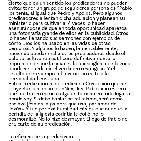
cierto que en un sentido los predicadores no pueden
evitar tener un grupo de seguidores personales ?Pablo
los tenía, al igual que Pedro y Apolos. Pero algunos
predicadores alientan dicha adulación y planean su
ministerio para cultivarla. A veces lo hacen
asegurándose de que en toda oportunidad aparezca
una fotografía grande de ellos en la publicidad. Otros
lo hacen llenando sus sermones con ejemplos de
cómo Dios los ha usado en las vidas de otras
personas. Y algunos lo hacen, lamentablemente,
haciendo quedar mal a otros predicadores desde el
púlpito, cultivando sutil pero definitivamente la
impresión de que la suya es la única iglesia de la zona
donde se puede oír el verdadero evangelio. Y el
resultado es siempre el mismo: un culto a la
personalidad cristiana.
Estos predicadores no predican a Cristo sino que se
proyectan a sí mismos. «No», dice Pablo, «no espero
que me traten como a alguien famoso en todo lugar a
donde voy. Si debo hablar de mí mismo, será como
esclavo [ésa es la palabra que usa] por amor de
Jesús». Y fue por esa humildad básica que aunque la
perfidia de la iglesia corintia le dolió, no lo
desmoralizó. No lo hizo desmayar. El ego de Pablo no
era parte de su predicación.
La eficacia de la predicación