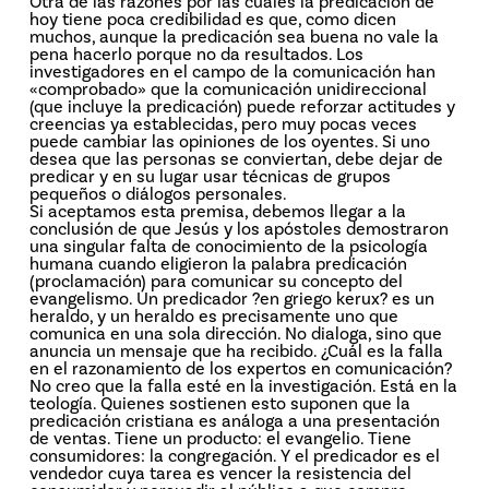
Otra de las razones por las cuales la predicación de
hoy tiene poca credibilidad es que, como dicen
muchos, aunque la predicación sea buena no vale la
pena hacerlo porque no da resultados. Los
investigadores en el campo de la comunicación han
«comprobado» que la comunicación unidireccional
(que incluye la predicación) puede reforzar actitudes y
creencias ya establecidas, pero muy pocas veces
puede cambiar las opiniones de los oyentes. Si uno
desea que las personas se conviertan, debe dejar de
predicar y en su lugar usar técnicas de grupos
pequeños o diálogos personales.
Si aceptamos esta premisa, debemos llegar a la
conclusión de que Jesús y los apóstoles demostraron
una singular falta de conocimiento de la psicología
humana cuando eligieron la palabra predicación
(proclamación) para comunicar su concepto del
evangelismo. Un predicador ?en griego kerux? es un
heraldo, y un heraldo es precisamente uno que
comunica en una sola dirección. No dialoga, sino que
anuncia un mensaje que ha recibido. ¿Cuál es la falla
en el razonamiento de los expertos en comunicación?
No creo que la falla esté en la investigación. Está en la
teología. Quienes sostienen esto suponen que la
predicación cristiana es análoga a una presentación
de ventas. Tiene un producto: el evangelio. Tiene
consumidores: la congregación. Y el predicador es el
vendedor cuya tarea es vencer la resistencia del