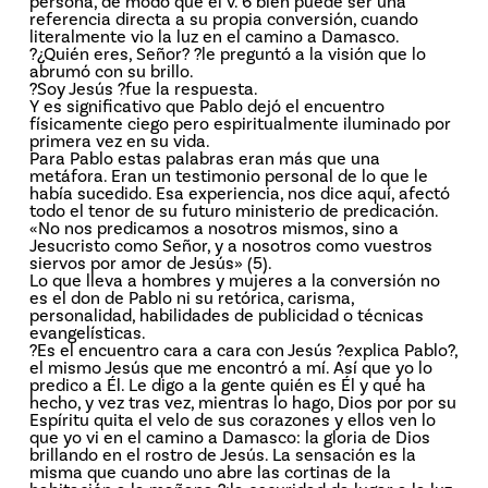
persona, de modo que el v. 6 bien puede ser una
referencia directa a su propia conversión, cuando
literalmente vio la luz en el camino a Damasco.
?¿Quién eres, Señor? ?le preguntó a la visión que lo
abrumó con su brillo.
?Soy Jesús ?fue la respuesta.
Y es significativo que Pablo dejó el encuentro
físicamente ciego pero espiritualmente iluminado por
primera vez en su vida.
Para Pablo estas palabras eran más que una
metáfora. Eran un testimonio personal de lo que le
había sucedido. Esa experiencia, nos dice aquí, afectó
todo el tenor de su futuro ministerio de predicación.
«No nos predicamos a nosotros mismos, sino a
Jesucristo como Señor, y a nosotros como vuestros
siervos por amor de Jesús» (5).
Lo que lleva a hombres y mujeres a la conversión no
es el don de Pablo ni su retórica, carisma,
personalidad, habilidades de publicidad o técnicas
evangelísticas.
?Es el encuentro cara a cara con Jesús ?explica Pablo?,
el mismo Jesús que me encontró a mí. Así que yo lo
predico a Él. Le digo a la gente quién es Él y qué ha
hecho, y vez tras vez, mientras lo hago, Dios por por su
Espíritu quita el velo de sus corazones y ellos ven lo
que yo vi en el camino a Damasco: la gloria de Dios
brillando en el rostro de Jesús. La sensación es la
misma que cuando uno abre las cortinas de la