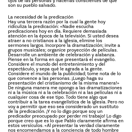
ojos de las personas y hacerlas conscientes de que
son su pueblo salvado.
La necesidad de la predicación
Hay una tercera razón por la cual la gente hoy
ridiculiza la predicación: «Nadie escucha
predicaciones hoy en día. Requiere demasiada
atención en la época de la televisión. Si usted desea
atraer a no cristianos a la iglesia, elimine los
sermones largos. Incorpore la dramatización; invite a
grupos musicales; organice proyección de películas.
Desarrolle un ambiente de celebración y alabanza.
Piense en la forma en que presentará el evangelio.
Considere el mundo del entretenimiento y del
espectáculo, y sepa qué le agrada a la gente.
Considere el mundo de la publicidad; tome nota de lo
que convence a las personas. ¡Luego haga su
presentación del cristianismo de la misma manera!»
De ninguna manera me opongo a las dramatizaciones
ni a la música ni a la celebración ni a las películas ni a
cualquier cosa de ese tipo. Todo tiene algo que
contribuir a la tarea evangelística de la iglesia. Pero no
voy a permitir que eso sea considerado un sustituto
de la predicación. ¡Y no lo digo porque soy un
predicador preocupado por perder mi trabajo! Lo digo
porque creo que es lo que Pablo claramente afirma en
estos versículos. «Al presentar la verdad claramente
nos encomendamos a la conciencia de todo hombre