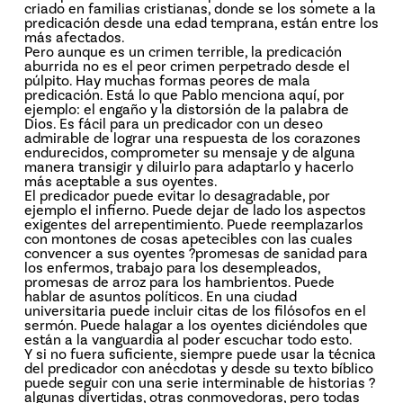
criado en familias cristianas, donde se los somete a la
predicación desde una edad temprana, están entre los
más afectados.
Pero aunque es un crimen terrible, la predicación
aburrida no es el peor crimen perpetrado desde el
púlpito. Hay muchas formas peores de mala
predicación. Está lo que Pablo menciona aquí, por
ejemplo: el engaño y la distorsión de la palabra de
Dios. Es fácil para un predicador con un deseo
admirable de lograr una respuesta de los corazones
endurecidos, comprometer su mensaje y de alguna
manera transigir y diluirlo para adaptarlo y hacerlo
más aceptable a sus oyentes.
El predicador puede evitar lo desagradable, por
ejemplo el infierno. Puede dejar de lado los aspectos
exigentes del arrepentimiento. Puede reemplazarlos
con montones de cosas apetecibles con las cuales
convencer a sus oyentes ?promesas de sanidad para
los enfermos, trabajo para los desempleados,
promesas de arroz para los hambrientos. Puede
hablar de asuntos políticos. En una ciudad
universitaria puede incluir citas de los filósofos en el
sermón. Puede halagar a los oyentes diciéndoles que
están a la vanguardia al poder escuchar todo esto.
Y si no fuera suficiente, siempre puede usar la técnica
del predicador con anécdotas y desde su texto bíblico
puede seguir con una serie interminable de historias ?
algunas divertidas, otras conmovedoras, pero todas