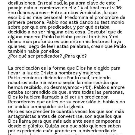
desilusiones. En realidad, la palabra clave de este
pasaje está al comienzo en el v. 1 y al final en el v. 16:
«no desmayamos». Entre ambos versículos, lo que
escribió es muy personal: Predomina el pronombre de
primera persona. Pablo nos está dando su testimonio
sobre por qué era predicador, y por qué estaba
decidido a no ser ninguna otra cosa. Descubrí que de
alguna manera Pablo hablaba por mí también. Y mi
deseo más profundo es que entre mis lectores haya
quienes, luego de leer estas palabras, crean que Pablo
también habla por ellos.
¿Por qué ser predicador? ¿Para qué?
La predicación es la forma que Dios ha elegido para
llevar la luz de Cristo a hombres y mujeres
Pablo comienza diciendo: «Por lo cual, teniendo
nosotros este ministerio según la misericordia que
hemos recibido, no desmayamos» (4:1). Pablo siempre
estaba sorprendido de que, entre todas las personas,
Dios lo hubiera llamado a él ser un predicador.
Recordemos que antes de su conversión él había sido
un asiduo perseguidor de la Iglesia.
Pero es sorprendente cuántas veces los que son más
antagonistas antes de convertirse, son aquellos que
Dios llama para que más adelante sean campeones
desde el púlpito. Quizás sea que sólo quienes saben
por experiencia cuán grande es la misericordia de