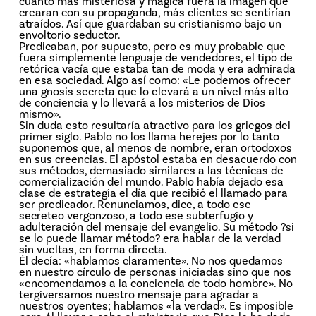
cuanto más misteriosa y mágica fuera la imagen que
crearan con su propaganda, más clientes se sentirían
atraídos. Así que guardaban su cristianismo bajo un
envoltorio seductor.
Predicaban, por supuesto, pero es muy probable que
fuera simplemente lenguaje de vendedores, el tipo de
retórica vacía que estaba tan de moda y era admirada
en esa sociedad. Algo así como: «Le podemos ofrecer
una gnosis secreta que lo elevará a un nivel más alto
de conciencia y lo llevará a los misterios de Dios
mismo».
Sin duda esto resultaría atractivo para los griegos del
primer siglo. Pablo no los llama herejes por lo tanto
suponemos que, al menos de nombre, eran ortodoxos
en sus creencias. El apóstol estaba en desacuerdo con
sus métodos, demasiado similares a las técnicas de
comercialización del mundo. Pablo había dejado esa
clase de estrategia el día que recibió el llamado para
ser predicador. Renunciamos, dice, a todo ese
secreteo vergonzoso, a todo ese subterfugio y
adulteración del mensaje del evangelio. Su método ?si
se lo puede llamar método? era hablar de la verdad
sin vueltas, en forma directa.
Él decía: «hablamos claramente». No nos quedamos
en nuestro círculo de personas iniciadas sino que nos
«encomendamos a la conciencia de todo hombre». No
tergiversamos nuestro mensaje para agradar a
nuestros oyentes; hablamos «la verdad». Es imposible