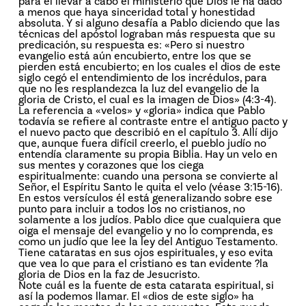
para él llevar a cabo el ministerio que Dios le ha dado
a menos que haya sinceridad total y honestidad
absoluta. Y si alguno desafía a Pablo diciendo que las
técnicas del apóstol lograban más respuesta que su
predicación, su respuesta es: «Pero si nuestro
evangelio está aún encubierto, entre los que se
pierden está encubierto; en los cuales el dios de este
siglo cegó el entendimiento de los incrédulos, para
que no les resplandezca la luz del evangelio de la
gloria de Cristo, el cual es la imagen de Dios» (4:3-4).
La referencia a «velos» y «gloria» indica que Pablo
todavía se refiere al contraste entre el antiguo pacto y
el nuevo pacto que describió en el capítulo 3. Allí dijo
que, aunque fuera difícil creerlo, el pueblo judío no
entendía claramente su propia Biblia. Hay un velo en
sus mentes y corazones que los ciega
espiritualmente: cuando una persona se convierte al
Señor, el Espíritu Santo le quita el velo (véase 3:15-16).
En estos versículos él está generalizando sobre ese
punto para incluir a todos los no cristianos, no
solamente a los judíos. Pablo dice que cualquiera que
oiga el mensaje del evangelio y no lo comprenda, es
como un judío que lee la ley del Antiguo Testamento.
Tiene cataratas en sus ojos espirituales, y eso evita
que vea lo que para el cristiano es tan evidente ?la
gloria de Dios en la faz de Jesucristo.
Note cuál es la fuente de esta catarata espiritual, si
así la podemos llamar. El «dios de este siglo» ha