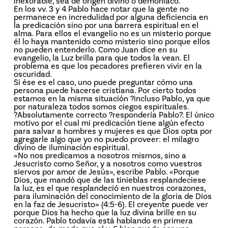
inexorable, sea de origen divino o demoníaco.
En los vv. 3 y 4 Pablo hace notar que la gente no
permanece en incredulidad por alguna deficiencia en
la predicación sino por una barrera espiritual en el
alma. Para ellos el evangelio no es un misterio porque
él lo haya mantenido como misterio sino porque ellos
no pueden entenderlo. Como Juan dice en su
evangelio, la Luz brilla para que todos la vean. El
problema es que los pecadores prefieren vivir en la
oscuridad.
Si ése es el caso, uno puede preguntar cómo una
persona puede hacerse cristiana. Por cierto todos
estamos en la misma situación ?incluso Pablo, ya que
por naturaleza todos somos ciegos espirituales.
?Absolutamente correcto ?respondería Pablo?. El único
motivo por el cual mi predicación tiene algún efecto
para salvar a hombres y mujeres es que Dios opta por
agregarle algo que yo no puedo proveer: el milagro
divino de iluminación espiritual.
«No nos predicamos a nosotros mismos, sino a
Jesucristo como Señor, y a nosotros como vuestros
siervos por amor de Jesús», escribe Pablo. «Porque
Dios, que mandó que de las tinieblas resplandeciese
la luz, es el que resplandeció en nuestros corazones,
para iluminación del conocimiento de la gloria de Dios
en la faz de Jesucristo» (4:5-6). El creyente puede ver
porque Dios ha hecho que la luz divina brille en su
corazón. Pablo todavía está hablando en primera