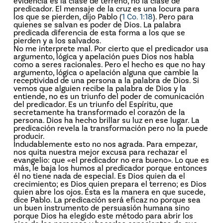
evidencia es la clase de terreno, no la clase de
predicador. El mensaje de la cruz es una locura para
los que se pierden, dijo Pablo (
1 Co. 1:18
). Pero para
quienes se salvan es poder de Dios. La palabra
predicada diferencia de esta forma a los que se
pierden y a los salvados.
No me interprete mal. Por cierto que el predicador usa
argumento, lógica y apelación pues Dios nos habla
como a seres racionales. Pero el hecho es que no hay
argumento, lógica o apelación alguna que cambie la
receptividad de una persona a la palabra de Dios. Si
vemos que alguien recibe la palabra de Dios y la
entiende, no es un triunfo del poder de comunicación
del predicador. Es un triunfo del Espíritu, que
secretamente ha transformado el corazón de la
persona. Dios ha hecho brillar su luz en ese lugar. La
predicación revela la transformación pero no la puede
producir.
Indudablemente esto no nos agrada. Para empezar,
nos quita nuestra mejor excusa para rechazar el
evangelio: que «el predicador no era bueno». Lo que es
más, le baja los humos al predicador porque entonces
él no tiene nada de especial. Es Dios quien da el
crecimiento; es Dios quien prepara el terreno; es Dios
quien abre los ojos. Ésta es la manera en que sucede,
dice Pablo. La predicación será eficaz no porque sea
un buen instrumento de persuasión humana sino
porque Dios ha elegido este método para abrir los