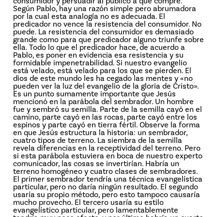
consumidor y persuadir al público a que compre.
Según Pablo, hay una razón simple pero abrumadora
por la cual esta analogía no es adecuada. El
predicador no vence la resistencia del consumidor. No
puede. La resistencia del consumidor es demasiado
grande como para que predicador alguno triunfe sobre
ella. Todo lo que el predicador hace, de acuerdo a
Pablo, es poner en evidencia esa resistencia y su
formidable impenetrabilidad. Si nuestro evangelio
está velado, está velado para los que se pierden. El
dios de este mundo les ha cegado las mentes y «no
pueden ver la luz del evangelio de la gloria de Cristo».
Es un punto sumamente importante que Jesús
mencionó en la parábola del sembrador. Un hombre
fue y sembró su semilla. Parte de la semilla cayó en el
camino, parte cayó en las rocas, parte cayó entre los
espinos y parte cayó en tierra fértil. Observe la forma
en que Jesús estructura la historia: un sembrador,
cuatro tipos de terreno. La siembra de la semilla
revela diferencias en la receptividad del terreno. Pero
si esta parábola estuviera en boca de nuestro experto
comunicador, las cosas se invertirían. Habría un
terreno homogéneo y cuatro clases de sembradores.
El primer sembrador tendría una técnica evangelística
particular, pero no daría ningún resultado. El segundo
usaría su propio método, pero esto tampoco causaría
mucho provecho. El tercero usaría su estilo
evangelístico particular, pero lamentablemente