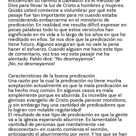
encuentran su camino a Damasco. Es el método de
Dios para llevar la luz de Cristo a hombres y mujeres.
Quizás usted comience a vislumbrar por qué este
pasaje fue tan importante para mí cuando estaba
considerando embarcarme en el ministerio de
predicación. En realidad, me resulta difícil expresar en
pocas palabras todo lo que estos versículos han
significado en mi vida a lo largo de los años en que he
meditado en ellos. Se nos dice que la predicación no
tiene futuro. Algunos aseguran que no vale la pena
hacer el esfuerzo. Cuando alguien me hace este tipo
de comentario, vez tras vez este pasaje me ha
alentado. Pablo dice: “No desmayamos”.
¡No, no desmayamos!
Características de la buena predicación
Una razón por la cual la predicación no tiene mucha
aceptación actualmente es que la mala predicación se
ha hecho muy común. En algunos casos es mala
simplemente porque es aburrida. Es increíble que el
glorioso evangelio de Cristo pueda parecer monótono,
¡y sin embargo hay una cantidad de predicadores que
lo logran con notable regularidad!
El resultado de ese tipo de predicación es que la gente
va a la iglesia esperando aburrirse. Es lamentable la
cantidad de personas que mentalmente «se
desconectan» en cuanto comienza el sermón,
anticipando el aburrimiento por venir. Y los que se han