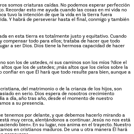
tros somos criaturas caídas. No podemos esperar perfección
to. Recordar esto me ayuda cuando las cosas en mi vida no
a tuvo la intención de que la vida en la tierra fuera
ida. Y habrá de perseverar hasta el final, conmigo y también
ada en esta tierra es totalmente justo y equitativo. Cuando
» y compensar todo para ellos; trataba de hacer que todo
 jugar a ser Dios. Dios tiene la hermosa capacidad de hacer
o son los de ustedes, ni sus caminos son los míos ?dice el
ltos que los de ustedes; ¡más altos que los cielos sobre la
o confiar en que Él hará que todo resulte para bien, aunque a
ristiana, del matrimonio o de la crianza de los hijos, son
siado en serio. Dios espera de nosotros crecimiento
ía a día, año tras año, desde el momento de nuestro
amos a su presencia.
ue tenemos por delante, y que debemos hacerlo mirando a
 está muy cerca, alentándonos a continuar. Jesús no nos está
haciendo bien». En su lugar, nos anima en el trayecto. Nuestro
amos en cristianos maduros. De una u otra manera Él hará