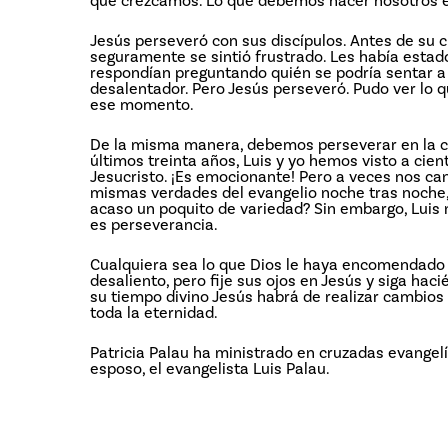
que crezcamos. Lo que debemos hacer nosotros e
Jesús perseveró con sus discípulos. Antes de su cr
seguramente se sintió frustrado. Les había estado
respondían preguntando quién se podría sentar a 
desalentador. Pero Jesús perseveró. Pudo ver lo q
ese momento.
De la misma manera, debemos perseverar en la ca
últimos treinta años, Luis y yo hemos visto a cie
Jesucristo. ¡Es emocionante! Pero a veces nos ca
mismas verdades del evangelio noche tras noche, a
acaso un poquito de variedad? Sin embargo, Luis no
es perseverancia.
Cualquiera sea lo que Dios le haya encomendado a 
desaliento, pero fije sus ojos en Jesús y siga ha
su tiempo divino Jesús habrá de realizar cambios 
toda la eternidad.
Patricia Palau ha ministrado en cruzadas evangelí
esposo, el evangelista Luis Palau.