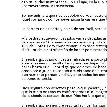
espiritualidad instantánea. En su lugar, en la B
«perseverancia» y «paciencia».
Se nos anima a que nos despojemos «del lastre qu
[que] corramos con perseverancia la carrera que 
La carrera no es corta y no ha de ser fácil, pero 
Mis padres estuvieron casados varias décadas ante
celebraron su 50 aniversario de casados, pudiero
su vida juntos. Pero como tenían la mirada retro
disfrutar de la satisfacción de haber perseverad
Sin embargo, cuando nuestra mirada es a corto pla
años y no vemos resultados, queremos bajar los b
hacer hasta que Él nos diga que dejemos de hac
orado por alguien. Él continuará obrando en nuest
eternamente porque un día, y ante todos los que e
es perseverancia.
Dios seguirá con nosotros pase lo que pasare, y 
que la meta de Dios es conformarnos a la imagen 
de la absoluta certeza de que Dios hará lo que dij
Sin embargo, no siempre resulta fácil ver los cam