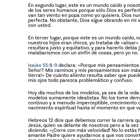
En segundo lugar, este es un mundo caído y noso
de los seres humanos porque sólo Dios es perfec
van tan viento en popa como yo quisiera. Dios nunc
perfecta. No obstante, Dios sigue obrando en mi v
con usted.
En tercer lugar, porque este es un mundo caído, n
nuestros hijos eran chicos, yo trataba de «alisar
resultara justo y equitativo, y para hacerlo debía
malabarismos con un sinfín de cosas, pero yo no.
Isaías 55:8-9
declara: «Porque mis pensamientos n
Señor?. Mis caminos y mis pensamientos son más a
tierra!» De cuánto aliento resulta saber que pued
mis ojos todo parezca problemático y confuso.
Hoy día muchos de los modelos, ya sea de la vida c
modelos sumamente idealistas. No los tome dema
continuo y a menudo imperceptible, crecimiento d
nacimiento espiritual hasta el momento en que v
Hebreos 12 dice que debemos correr la carrera q
Jesús, quien va delante de nosotros pero a la vez
diciendo: «¡Corre con más velocidad! No lo estás 
amante Padre quiere ayudarnos a que nos convirt