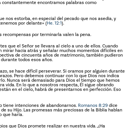
iblia constantemente encontramos palabras como
e nos estorba, en especial del pecado que nos asedia, y
tenemos por delante» (
He. 12:1
).
las recompensas por terminarla valen la pena.
s que el Señor se llevara al cielo a uno de ellos. Cuando
n mirar hacia atrás y señalar muchos momentos difíciles en
spectiva de cincuenta años de matrimonio, también pudieron
o durante todos esos años.
zo, se hace difícil perseverar. Si oramos por alguien durante
razos. Pero debemos continuar con lo que Dios nos indica
erlo. Nunca será demasiado para Dios el tiempo que hemos
ra vida. En lo que a nosotros respecta, Él sigue obrando
stán en el cielo, habrá de presentarnos en perfección. Eso
no tiene intenciones de abandonarnos.
Romanos 8:29
dice
de su Hijo. Las promesas más preciosas de la Biblia hablan
o que haría.
bios que Dios promete realizar en nuestra vida. ¿Ha