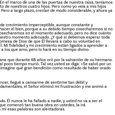
En el marco de una de las puertas de nuestra casa, teníamos
o de nuestros cuatro hijos. Pero como yo veía a mis hijos
. Pero a largo plazo, crecían de modo considerable, y ahora ya
a de crecimiento imperceptible, aunque constante y
acer el bien, porque a su debido tiempo cosecharemos si no
 cosecharemos en el momento adecuado, pero no dice cuánto
uestro momento adecuado. ¿Y qué si debemos esperar toda
omesa de Dios de que Él llevará a cabo su voluntad en
. Mi fidelidad y mi crecimiento están ligados a aprender a
 a los que amo, pero lo hará en su tiempo divino.
ana que durante 68 años oró por la salvación de su hermano.
 al poco tiempo murió. Tal vez usted se diga: «Se salvó por un
. ¡Imagine qué gran bendición como resultado de haber orado
ncer, llegué a cansarme de sentirme tan débil y
amentales, el Señor eliminó mi frustración y me animó a
o. Él nunca le ha fallado a nadie, y usted no va a ser el
que comenzó tan buena obra en ustedes, la irá
a mí esas palabras son alentadoras.