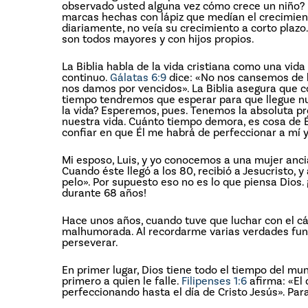
observado usted alguna vez cómo crece un niño? 
marcas hechas con lápiz que medían el crecimient
diariamente, no veía su crecimiento a corto plazo
son todos mayores y con hijos propios.
La Biblia habla de la vida cristiana como una vid
continuo.
Gálatas 6:9
dice: «No nos cansemos de h
nos damos por vencidos». La Biblia asegura que
tiempo tendremos que esperar para que llegue n
la vida? Esperemos, pues. Tenemos la absoluta pr
nuestra vida. Cuánto tiempo demora, es cosa de Él
confiar en que Él me habrá de perfeccionar a mí y
Mi esposo, Luis, y yo conocemos a una mujer anci
Cuando éste llegó a los 80, recibió a Jesucristo, y
pelo». Por supuesto eso no es lo que piensa Dios
durante 68 años!
Hace unos años, cuando tuve que luchar con el cá
malhumorada. Al recordarme varias verdades fund
perseverar.
En primer lugar, Dios tiene todo el tiempo del mund
primero a quien le falle.
Filipenses 1:6
afirma: «El 
perfeccionando hasta el día de Cristo Jesús». Par