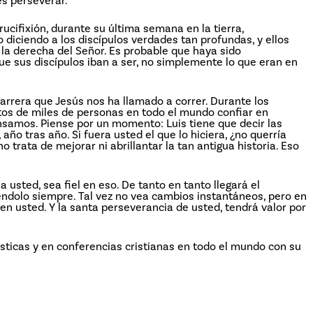
s perseverar.
ucifixión, durante su última semana en la tierra,
 diciendo a los discípulos verdades tan profundas, y ellos
la derecha del Señor. Es probable que haya sido
ue sus discípulos iban a ser, no simplemente lo que eran en
rrera que Jesús nos ha llamado a correr. Durante los
ntos de miles de personas en todo el mundo confiar en
nsamos. Piense por un momento: Luis tiene que decir las
ño tras año. Si fuera usted el que lo hiciera, ¿no querría
 trata de mejorar ni abrillantar la tan antigua historia. Eso
usted, sea fiel en eso. De tanto en tanto llegará el
ciéndolo siempre. Tal vez no vea cambios instantáneos, pero en
en usted. Y la santa perseverancia de usted, tendrá valor por
sticas y en conferencias cristianas en todo el mundo con su