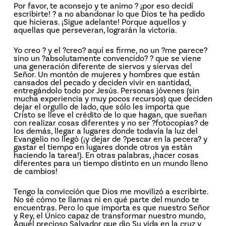
Por favor, te aconsejo y te animo ? ¡por eso decidí
escribirte! ? a no abandonar lo que Dios te ha pedido
que hicieras. ¡Sigue adelante! Porque aquellos y
aquellas que perseveran, lograrán la victoria.
Yo creo ? y el ?creo? aquí es firme, no un ?me parece?
sino un ?absolutamente convencido? ? que se viene
una generación diferente de siervos y siervas del
Señor. Un montón de mujeres y hombres que están
cansados del pecado y deciden vivir en santidad,
entregándolo todo por Jesús. Personas jóvenes (sin
mucha experiencia y muy pocos recursos) que deciden
dejar el orgullo de lado, que sólo les importa que
Cristo se lleve el crédito de lo que hagan, que sueñan
con realizar cosas diferentes y no ser ?fotocopias? de
los demás, llegar a lugares donde todavía la luz del
Evangelio no llegó (¡y dejar de ?pescar en la pecera? y
gastar el tiempo en lugares donde otros ya están
haciendo la tarea!). En otras palabras, ¡hacer cosas
diferentes para un tiempo distinto en un mundo lleno
de cambios!
Tengo la convicción que Dios me movilizó a escribirte.
No sé cómo te llamas ni en qué parte del mundo te
encuentras. Pero lo que importa es que nuestro Señor
y Rey, el Único capaz de transformar nuestro mundo,
Aquél precioso Salvador que dio Su vida en la cruz y