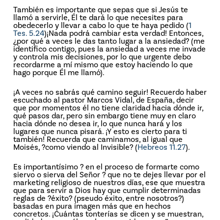
También es importante que sepas que si Jesús te
llamó a servirle, Él te dará lo que necesites para
obedecerlo y llevar a cabo lo que te haya pedido (
1
Tes. 5.24
)¡Nada podrá cambiar esta verdad! Entonces,
¿por qué a veces le das tanto lugar a la ansiedad? (me
identifico contigo, pues la ansiedad a veces me invade
y controla mis decisiones, por lo que urgente debo
recordarme a mí mismo que estoy haciendo lo que
hago porque Él me llamó).
¡A veces no sabrás qué camino seguir! Recuerdo haber
escuchado al pastor Marcos Vidal, de España, decir
que por momentos él no tiene claridad hacia dónde ir,
qué pasos dar, pero sin embargo tiene muy en claro
hacia dónde no desea ir, lo que nunca hará y los
lugares que nunca pisará. ¡Y esto es cierto para ti
también! Recuerda que caminamos, al igual que
Moisés, ?como viendo al Invisible? (
Hebreos 11.27
).
Es importantísimo ? en el proceso de formarte como
siervo o sierva del Señor ? que no te dejes llevar por el
marketing religioso de nuestros días, ese que muestra
que para servir a Dios hay que cumplir determinadas
reglas de ?éxito? (pseudo éxito, entre nosotros?)
basadas en pura imagen más que en hechos
concretos. ¡Cuántas tonterías se dicen y se muestran,