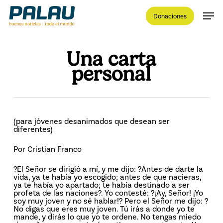
Skip
Men
to
Donaciones
main
content
Close
Menu
Una carta
personal
(para jóvenes desanimados que desean ser
diferentes)
Por Cristian Franco
?El Señor se dirigió a mí, y me dijo: ?Antes de darte la
vida, ya te había yo escogido; antes de que nacieras,
ya te había yo apartado; te había destinado a ser
profeta de las naciones?. Yo contesté: ?¡Ay, Señor! ¡Yo
soy muy joven y no sé hablar!? Pero el Señor me dijo: ?
No digas que eres muy joven. Tú irás a donde yo te
mande, y dirás lo que yo te ordene. No tengas miedo