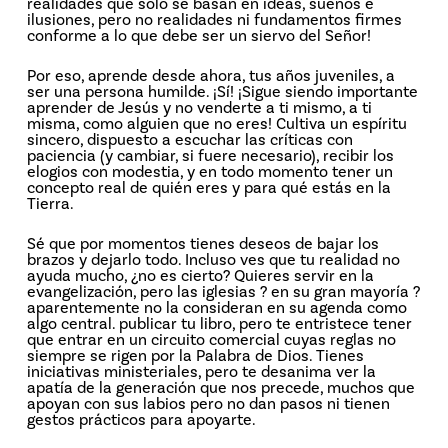
realidades que sólo se basan en ideas, sueños e
ilusiones, pero no realidades ni fundamentos firmes
conforme a lo que debe ser un siervo del Señor!
Por eso, aprende desde ahora, tus años juveniles, a
ser una persona humilde. ¡Sí! ¡Sigue siendo importante
aprender de Jesús y no venderte a ti mismo, a ti
misma, como alguien que no eres! Cultiva un espíritu
sincero, dispuesto a escuchar las críticas con
paciencia (y cambiar, si fuere necesario), recibir los
elogios con modestia, y en todo momento tener un
concepto real de quién eres y para qué estás en la
Tierra.
Sé que por momentos tienes deseos de bajar los
brazos y dejarlo todo. Incluso ves que tu realidad no
ayuda mucho, ¿no es cierto? Quieres servir en la
evangelización, pero las iglesias ? en su gran mayoría ?
aparentemente no la consideran en su agenda como
algo central. publicar tu libro, pero te entristece tener
que entrar en un circuito comercial cuyas reglas no
siempre se rigen por la Palabra de Dios. Tienes
iniciativas ministeriales, pero te desanima ver la
apatía de la generación que nos precede, muchos que
apoyan con sus labios pero no dan pasos ni tienen
gestos prácticos para apoyarte.