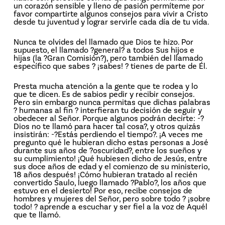
un corazón sensible y lleno de pasión permíteme por
favor compartirte algunos consejos para vivir a Cristo
desde tu juventud y lograr servirle cada día de tu vida.
Nunca te olvides del llamado que Dios te hizo. Por
supuesto, el llamado ?general? a todos Sus hijos e
hijas (la ?Gran Comisión?), pero también del llamado
específico que sabes ? ¡sabes! ? tienes de parte de Él.
Presta mucha atención a la gente que te rodea y lo
que te dicen. Es de sabios pedir y recibir consejos.
Pero sin embargo nunca permitas que dichas palabras
? humanas al fin ? interfieran tu decisión de seguir y
obedecer al Señor. Porque algunos podrán decirte: -?
Dios no te llamó para hacer tal cosa?, y otros quizás
insistirán: -?Estás perdiendo el tiempo?. ¡A veces me
pregunto qué le hubieran dicho estas personas a José
durante sus años de ?oscuridad?, entre los sueños y
su cumplimiento! ¡Qué hubiesen dicho de Jesús, entre
sus doce años de edad y el comienzo de su ministerio,
18 años después! ¡Cómo hubieran tratado al recién
convertido Saulo, luego llamado ?Pablo?, los años que
estuvo en el desierto! Por eso, recibe consejos de
hombres y mujeres del Señor, pero sobre todo ? ¡sobre
todo! ? aprende a escuchar y ser fiel a la voz de Aquél
que te llamó.