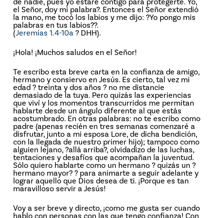
de nadie, pues yo estaré contigo para protegerte. Yo,
el Señor, doy mi palabra?. Entonces el Señor extendió
la mano, me tocó los labios y me dijo: ?Yo pongo mis
palabras en tus labios??.
(
Jeremías 1.4-10a
? DHH).
¡Hola! ¡Muchos saludos en el Señor!
Te escribo esta breve carta en la confianza de amigo,
hermano y consiervo en Jesús. Es cierto, tal vez mi
edad ? treinta y dos años ? no me distancie
demasiado de la tuya. Pero quizás las experiencias
que viví y los momentos transcurridos me permitan
hablarte desde un ángulo diferente al que estás
acostumbrado. En otras palabras: no te escribo como
padre (apenas recién en tres semanas comenzaré a
disfrutar, junto a mi esposa Lore, de dicha bendición,
con la llegada de nuestro primer hijo); tampoco como
alguien lejano, ?allá arriba?, olvidadizo de las luchas,
tentaciones y desafíos que acompañan la juventud.
Sólo quiero hablarte como un hermano ? quizás un ?
hermano mayor? ? para animarte a seguir adelante y
lograr aquello que Dios desea de ti. ¡Porque es tan
maravilloso servir a Jesús!
Voy a ser breve y directo, ¡como me gusta ser cuando
hablo con personas con las que tengo confianza! Con