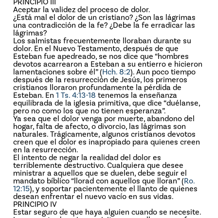
PRINCIPIO III
Aceptar la validez del proceso de dolor.
¿Está mal el dolor de un cristiano? ¿Son las lágrimas
una contradicción de la fe? ¿Debe la fe erradicar las
lágrimas?
Los salmistas frecuentemente lloraban durante su
dolor. En el Nuevo Testamento, después de que
Esteban fue apedreado, se nos dice que “hombres
devotos acarrearon a Esteban a su entierro e hicieron
lamentaciones sobre él” (
Hch. 8:2
). Aun poco tiempo
después de la resurrección de Jesús, los primeros
cristianos lloraron profundamente la pérdida de
Esteban. En
1 Ts. 4:13-18
tenemos la enseñanza
equilibrada de la iglesia primitiva, que dice “duélanse,
pero no como los que no tienen esperanza”.
Ya sea que el dolor venga por muerte, abandono del
hogar, falta de afecto, o divorcio, las lágrimas son
naturales. Trágicamente, algunos cristianos devotos
creen que el dolor es inapropiado para quienes creen
en la resurrección.
El intento de negar la realidad del dolor es
terriblemente destructivo. Cualquiera que desee
ministrar a aquellos que se duelen, debe seguir el
mandato bíblico “llorad con aquellos que lloran” (
Ro.
12:15
), y soportar pacientemente el llanto de quienes
desean enfrentar el nuevo vacío en sus vidas.
PRINCIPIO IV
Estar seguro de que haya alguien cuando se necesite.