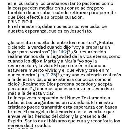
es el curador y los cristianos (tanto pastores como
laicos) pueden mediar en su consolación; pero
también deben saber cuándo retirarse para permitir
que Dios efectúe su propia curación.
PRINCIPIO II
En el ministerio, debemos estar convencidos de
nuestra esperanza, que es en Jesucristo.
¿Jesucristo resucitó de entre los muertos? ¿Estaba
diciendo la verdad cuando dijo “voy a preparar un
lugar para vosotros” (
Jn. 14:2
)? ¿Su resurrección
realmente nos da la seguridad de la vida eterna, como
cuando les dijo a Marta y a María “yo soy la
resurrección y la vida. El que cree en mí aunque
estuviere muerto vivirá; y el que vive y cree en mí
nunca morirá” (
Jn. 11:25
)? ¿Hay una existencia real más
allá de esta vida, una existencia conocida como el
cielo? ¿Realmente Dios perdona pecados y acepta
pecadores? ¿Tenemos una esperanza en Jesucristo
más allá de esta vida?
La inequívoca respuesta del Nuevo Testamento a
todas estas preguntas es un rotundo sí. El ministro
cristiano puede transmitir esta esperanza con bases
firmes. El evangelio de Jesucristo es el vendaje que
envuelve las heridas del dolor, y la presencia del
Espíritu Santo es el bálsamo que cura y reconforta los
nervios destrozados.