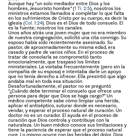
Aunque hay “un solo mediador entre Dios y los
hombres, Jesucristo hombre” (
1 Ti. 2:5
), nosotros los
ministros estamos llamados a completar lo que falta
en los sufrimientos de Cristo por su cuerpo, es decir la
iglesia (
Col. 1:24
). Dios es el Dios de todo consuelo. El
es la fuente; nosotros los canales.
Unos años atrás una joven mujer que no era miembro
de nuestra congregación, solicitó una cita conmigo. Su
esposo había sido recientemente asesinado. Su
pastor, de aproximadamente su misma edad, era
casado y padre de varios niños. En el proceso de
tratar de consolarla se comprometió tanto
emocionalmente, que traspasó los límites
ministeriales. La visitaba frecuentemente (pero sin la
compañía de su esposa) e intentaba darle un apoyo
que no tenía derecho a ofrecer. Ella presintió que algo
andaba mal en toda esa situación.
Desafortunadamente, el pastor no se preguntó
“¿Cuándo debe terminar el consuelo que ofrece una
persona para dejar que Dios se haga cargo?” Un
médico competente sabe cómo limpiar una herida,
aplicar el antiséptico, suturar donde es necesario,
vendar, y esperar el proceso natural de curación. Un
doctor no es un curador. El ayuda en el proceso de
curación que Dios controla y contribuye con la
naturaleza. Un buen médico conoce sus limitaciones y
tiene la paciencia de esperar que el proceso natural
cure. Lo mismo ocurre con las heridas del dolor. Dios