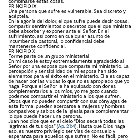
combinarse estas cosas.
PRINCIPIO IX
Una persona que sufre es vulnerable. Sea discreto y
acéptela.
En la agonía del dolor, el que sufre puede decir cosas,
compartir sentimientos o secretos que el que ministra
debe absorber y exponer ante el Señor. En el
sufrimiento, así como en cualquier asunto de
incumbencia pastoral, lo confidencial debe
mantenerse confidencial.
PRINCIPIO X
Forme parte de un grupo ministerial.
En mi caso le estoy extremadamente agradecido al
Señor por una esposa que comparte mi ministerio. La
percepción y sensibilidad de mi esposa han sido
elementos para el éxito en el ministerio. Ella es capaz
de hacer por las viudas lo que no es apropiado que yo
haga. Porque el Señor la ha equipado con dones
complementarios a los míos, yo me gozo cuando
podemos compartir el ministerio a los que sufren.
Otros que no pueden compartir con sus cónyuges de
esta forma, pueden acercarse a mujeres y hombres
compasivos y sabios de la iglesia para complementar
lo que puede hacer una persona.
Juan nos dice que en el cielo “Dios secará todas las
lágrimas de tus ojos” (
Ap. 21:4
). Hasta que Dios haga
eso, es nuestro privilegio ser vías de consuelo y
esperanza para aquellos que sufren. No es fácil, pero