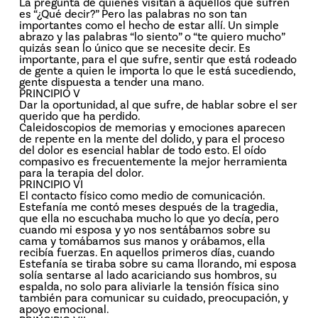
La pregunta de quienes visitan a aquellos que sufren
es “¿Qué decir?” Pero las palabras no son tan
importantes como el hecho de estar allí. Un simple
abrazo y las palabras “lo siento” o “te quiero mucho”
quizás sean lo único que se necesite decir. Es
importante, para el que sufre, sentir que está rodeado
de gente a quien le importa lo que le está sucediendo,
gente dispuesta a tender una mano.
PRINCIPIO V
Dar la oportunidad, al que sufre, de hablar sobre el ser
querido que ha perdido.
Caleidoscopios de memorias y emociones aparecen
de repente en la mente del dolido, y para el proceso
del dolor es esencial hablar de todo esto. El oído
compasivo es frecuentemente la mejor herramienta
para la terapia del dolor.
PRINCIPIO VI
El contacto físico como medio de comunicación.
Estefanía me contó meses después de la tragedia,
que ella no escuchaba mucho lo que yo decía, pero
cuando mi esposa y yo nos sentábamos sobre su
cama y tomábamos sus manos y orábamos, ella
recibía fuerzas. En aquellos primeros días, cuando
Estefanía se tiraba sobre su cama llorando, mi esposa
solía sentarse al lado acariciando sus hombros, su
espalda, no solo para aliviarle la tensión física sino
también para comunicar su cuidado, preocupación, y
apoyo emocional.