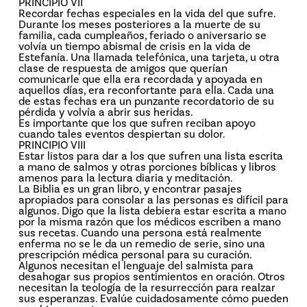
PRINCIPIO VII
Recordar fechas especiales en la vida del que sufre.
Durante los meses posteriores a la muerte de su
familia, cada cumpleaños, feriado o aniversario se
volvía un tiempo abismal de crisis en la vida de
Estefanía. Una llamada telefónica, una tarjeta, u otra
clase de respuesta de amigos que querían
comunicarle que ella era recordada y apoyada en
aquellos días, era reconfortante para ella. Cada una
de estas fechas era un punzante recordatorio de su
pérdida y volvía a abrir sus heridas.
Es importante que los que sufren reciban apoyo
cuando tales eventos despiertan su dolor.
PRINCIPIO VIII
Estar listos para dar a los que sufren una lista escrita
a mano de salmos y otras porciones bíblicas y libros
amenos para la lectura diaria y meditación.
La Biblia es un gran libro, y encontrar pasajes
apropiados para consolar a las personas es difícil para
algunos. Digo que la lista debiera estar escrita a mano
por la misma razón que los médicos escriben a mano
sus recetas. Cuando una persona está realmente
enferma no se le da un remedio de serie, sino una
prescripción médica personal para su curación.
Algunos necesitan el lenguaje del salmista para
desahogar sus propios sentimientos en oración. Otros
necesitan la teología de la resurrección para realzar
sus esperanzas. Evalúe cuidadosamente cómo pueden