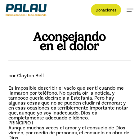
Skip
Men
to
Donaciones
main
content
Close
Menu
Aconsejando
en el dolor
por Clayton Bell
Es imposible describir el vacío que sentí cuando me
llamaron por teléfono. No quería oír la noticia, y
tampoco quería decírsela a Estefanía. Pero hay
algunas cosas que no se pueden eludir ni demorar; y
en esas ocasiones es terriblemente importante notar
que, aunque yo soy inadecuado, Dios es
completamente adecuado e idóneo.
PRINCIPIO I
Aunque muchas veces el amor y el consuelo de Dios
vienen, por medio de personas, el consuelo es obra de
Dios.