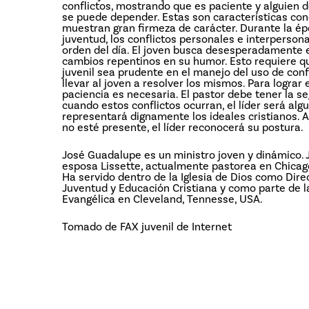
conflictos, mostrando que es paciente y alguien 
se puede depender. Estas son características conc
muestran gran firmeza de carácter. Durante la ép
juventud, los conflictos personales e interpersona
orden del día. El joven busca desesperadamente 
cambios repentinos en su humor. Esto requiere qu
juvenil sea prudente en el manejo del uso de conf
llevar al joven a resolver los mismos. Para lograr e
paciencia es necesaria. El pastor debe tener la s
cuando estos conflictos ocurran, el líder será alg
representará dignamente los ideales cristianos. 
no esté presente, el líder reconocerá su postura.
José Guadalupe es un ministro joven y dinámico. 
esposa Lissette, actualmente pastorea en Chicago, 
Ha servido dentro de la Iglesia de Dios como Dire
Juventud y Educación Cristiana y como parte de la
Evangélica en Cleveland, Tennesse, USA.
Tomado de FAX juvenil de Internet