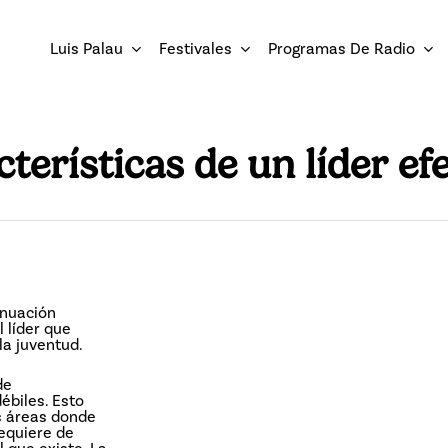
Luis Palau
Festivales
Programas De Radio
terísticas de un líder ef
inuación
 líder que
la juventud.
de
ébiles. Esto
as áreas donde
requiere de