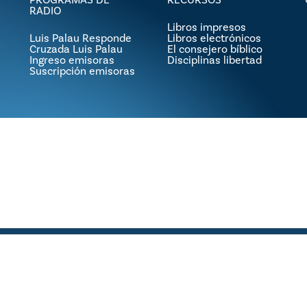
RADIO
Libros impresos
Luis Palau Responde
Libros electrónicos
Cruzada Luis Palau
El consejero bíblico
Ingreso emisoras
Disciplinas libertad
Suscripción emisoras
© 2026 Luis Palau. Copyright © 2024 Asociación Luis Palau
x-
facebook
youtube
instagram
flickr