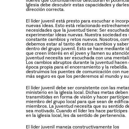
líderes que continuamente descubran el potencial
Iglesia debe descubrir estas capacidades y darle
dirección correcta.
El líder juvenil está presto para escuchar e incorp
nuevas ideas. Esto está relacionado estrechamen
necesidades que la juventud tiene: Ser escuchad
experimentar ideas nuevas. Nuestra sociedad es
constante cambios y retos nuevos. Nosotros, como
debemos estar al tanto de estos cambios y sabe
dentro del grupo juvenil. Esto se hace mediante 
que creen interés en el joven y llamen su atenció
juventud necesita ser escuchada con una mentali
Los cambios abruptos durante la juventud hacen 
época propia para el encerramiento y la rebeldía.
destruimos los puentes de comunicación con nues
más seguro es que los perderemos al mundo y su
El líder juvenil debe ser consistente con las meta
ministerio en la iglesia local. Dichas metas deben
transmitidas en forma de visión y hacer partícipe
miembro del grupo local para que sean de edifica
miembros. La juventud necesita que su sentido d
sea motivado. Cuando el líder les hace partícipes
en la iglesia local, les da sentido de pertenencia.
El líder juvenil maneja constructivamente los