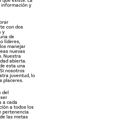
 que existe. La
s información y
orar
te con dos
a y
 una de
 líderes,
rlos manejar
ideas nuevas
n. Nuestra
dad abierta.
de esta una
 Si nosotros
tra juventud, lo
s placeres.
s del
 ser
s a cada
ción a todos los
e pertenencia
 de las metas