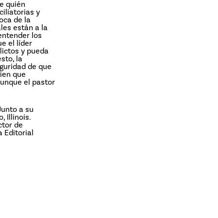
de quién
iliatorias y
oca de la
les están a la
entender los
e el líder
lictos y pueda
sto, la
eguridad de que
uien que
Aunque el pastor
Junto a su
Illinois.
ctor de
 Editorial