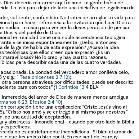
co. Dios debería matarme aquí mismo. La gente habla de
ida. Lo usa para dejar de lado una iniciativa de legalismo de
dor, sufriente, confundido. No trates de arreglar tu vida para
cional para hacer referencia a la invitación que hace Dios a
erminadas. Lo usan para vencer la desesperación de pensar
e Dios y del pueblo de Dios.
cional en realidad tiene una noble ascendencia teológica
erante y se inicia espontáneamente. ¿Debo, entonces,
 de la gente habla de esta expresión? ¿Acaso la idea
es teológicas que ellos creen que expresa? ¿Es un
maravillosas? No lo creo, y hay cuatro razones.
íblicas para describir cada una de las cuatro verdades
sapasionada. La bondad del verdadero amor conlleva celo,
5
y sig.;
1 Tesalonicenses 2:7-12
);
 otra persona atraviesa por dificultades, puede ser descrito
aciente para con todos” (
1 Corintios 13:4
BLA;
1
ita e inmerecida del amor de Dios de manera menos ambigua
omanos 6:23
;
Efesios 2:4-10
);
n corrupción tiene una explicación: “Cristo Jesús vino al
15
). “Cristo nos amó y se entregó a sí mismo por nosotros”
ón, no una actitud de aceptación.
a y abstracta ─incondicional─ cuando por otro lado la Biblia
y específicos.
recida no es estrictamente incondicional. Si bien el amor de
lo que Jesucristo hizo por ti. En ese sentido, es muy