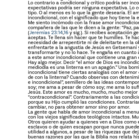
Lo contrario a condicional y crítico podría ser in
expectativas podría ser ninguna expectativa. Lo c
tipo. O al menos es lo que la gente desearía. El 
incondicional, con el significado que hoy tiene la
Me siento incómodo con la frase amor incondicion
compañera de las que le dicen a la gente: “Paz, pa
(
Jeremías 23:14
,
16
y sig.). Si recibes aceptación 
aceptas. Te llena sin hacer que te humilles. Te ha
necesidad de arrepentirte ni de deleitarte en la o
enfrentarte a la angustia de Jesús en Getsemaní y
transformarte y no lo hace. Te engaña en cuanto a
a este amor incondicional que contiene una gran d
Hay algo mejor. Decir “el amor de Dios es incondic
mediodía es una linterna en un apagón.” Una bombil
incondicional tiene ciertas analogías con el amor
de con la linterna? Cuando observas con detenimi
e incondicional”, semillero de las ideas contemp
soy; me ama a pesar de cómo soy; me ama lo suf
Jesús. Este amor es mucho, mucho, mucho mejor q
“contracondicional”. Contrariamente a las condic
porque su Hijo cumplió las condiciones. Contrar
cambiar, no para obtener amor sino por amor.
La gente que habla de amor incondicional a menu
con los viejos significados teológicos intactos. 
Otros quieren ayudar a quienes ven a Dios como el
esclavos o de quien escapan porque nunca pueden 
utilidad a algunos, a pesar de las riquezas que de
buenas razones por las que la Biblia nos relata 