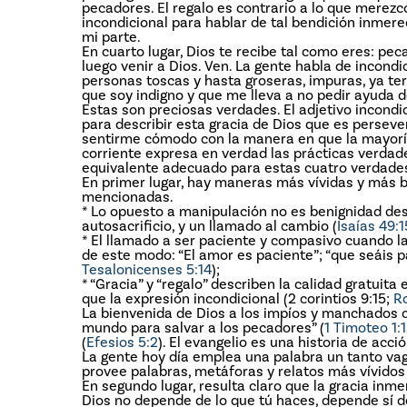
pecadores. El regalo es contrario a lo que merez
incondicional para hablar de tal bendición inmerec
mi parte.
En cuarto lugar, Dios te recibe tal como eres: peca
luego venir a Dios. Ven. La gente habla de incondi
personas toscas y hasta groseras, impuras, ya t
que soy indigno y que me lleva a no pedir ayuda d
Estas son preciosas verdades. El adjetivo incondi
para describir esta gracia de Dios que es persev
sentirme cómodo con la manera en que la mayoría
corriente expresa en verdad las prácticas verdad
equivalente adecuado para estas cuatro verdades 
En primer lugar, hay maneras más vívidas y más b
mencionadas.
* Lo opuesto a manipulación no es benignidad de
autosacrificio, y un llamado al cambio (
Isaías 49:1
* El llamado a ser paciente y compasivo cuando la
de este modo: “El amor es paciente”; “que seáis p
Tesalonicenses 5:14
);
* “Gracia” y “regalo” describen la calidad gratu
que la expresión incondicional (2 corintios 9:15;
R
La bienvenida de Dios a los impíos y manchados co
mundo para salvar a los pecadores” (
1 Timoteo 1:
(
Efesios 5:2
). El evangelio es una historia de acci
La gente hoy día emplea una palabra un tanto vag
provee palabras, metáforas y relatos más vívidos 
En segundo lugar, resulta claro que la gracia inme
Dios no depende de lo que tú haces, depende sí de 