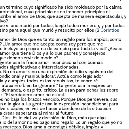
 un término cuyo significado ha sido moldeado por la calma
ofesional, cuyo principio es no imponer principios ni
ribir el amor de Dios, que acepta de manera espectacular, y
ivo?
ue si uno murió por todos, luego todos murieron; y por todos
sino para aquel que murió y resucitó por ellos (
2 Corintios
 amor de Dios que es tanto un regalo para los impíos, como
d? ¿Un amor que me acepta como soy pero que me
e incluye un programa de cambio para toda la vida? ¿Acaso
 amor que tiene Dios y a lo que padres y consejeros
 que deben servir de modelo?
gente usa la frase amor incondicional con buenas
des significativas e interrelacionadas.
lo. No es amor sino una expresión de odio y egoísmo del
ndicional y manipuladora”. Actúa como legislador
a y cumples todos estos requisitos, te sonreiré
atacaré o bien te ignoraré.” La gente usa la expresión
 demanda, o espíritu crítico. La usan para echar luz sobre
 “El verdadero amor no es así.”
os no baja los brazos vencido. Porque Dios persevera, sus
n a la gloria. La gente usa la expresión incondicional para
dversidades, en vez de hacer abandono de la situación
a crear esperanza al mirar al futuro.
 Dios. Es iniciativa y decisión de Dios, más que algo
lio del amor no es pago sino regalo. Es un regalo que yo no
ra merezco. Dios ama a enemigos débiles, impíos y