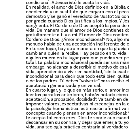
condicional. A Jesucristo le costó la vida.
En realidad, el amor de Dios definido en la Bibli
obediencia y un sustituto que cargara con el pecad
demostró y se ganó el veredicto de “Justo”. Su co
por gracia cuando Dios justifica a los impíos. Y J
sangrienta. El Cordero de Dios aceptó la pena de
vida. De manera que el amor de Dios contienes d
gratuitamente a ti y a mí. El amor de Dios contie
Cordero de Dios. ¿Amor incondicional? No, algo m
menudo habla de una aceptación indiferente de es
En tercer lugar, hay otra manera en que la gracia 
cambiar a quien la recibe. Hay pecado en tu vida.
alguien muera en tu lugar para que puedas ser 
total. La palabra incondicional puede ser una man
embargo, no alcanza a describir el motivo de esa 
vida, aprendiendo a vivir en santidad, “sin la cua
incondicional para decir que todo está bien, quitá
o de los padres. Tú debes “volverte” para recibir
aceptación generalizada y universal.
En cuarto lugar, y lo que es más serio, el amor inc
leer los párrafos anteriores, habrás notado cómo 
aceptación, aprobación, docilidad”. Va también d
imponer valores, expectativas ni creencias en la o
la psicología humanística: estimación afirmativa 
concepto cuando piensan en amor incondicional: “
te acepta tal como eres. Dios te sonríe aun cuand
descansar en su sonrisa, y dejar que emerja tu yo
vida, una teología práctica contraria al verdadero