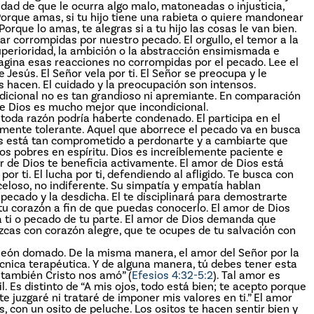
lidad de que le ocurra algo malo, matoneadas o injusticia,
Porque amas, si tu hijo tiene una rabieta o quiere mandonear
orque lo amas, te alegras si a tu hijo las cosas le van bien.
r corrompidas por nuestro pecado. El orgullo, el temor a la
superioridad, la ambición o la abstracción ensimismada e
agina esas reacciones no corrompidas por el pecado. Lee el
de Jesús. El Señor vela por ti. El Señor se preocupa y le
os hacen. El cuidado y la preocupación son intensos.
ndicional no es tan grandioso ni apremiante. En comparación
e Dios es mucho mejor que incondicional.
toda razón podría haberte condenado. El participa en el
lamente tolerante. Aquel que aborrece el pecado va en busca
s está tan comprometido a perdonarte y a cambiarte que
 los pobres en espíritu. Dios es increíblemente paciente e
 de Dios te beneficia activamente. El amor de Dios está
 por ti. El lucha por ti, defendiendo al afligido. Te busca con
celoso, no indiferente. Su simpatía y empatía hablan
pecado y la desdicha. El te disciplinará para demostrarte
 tu corazón a fin de que puedas conocerlo. El amor de Dios
a ti o pecado de tu parte. El amor de Dios demanda que
zcas con corazón alegre, que te ocupes de tu salvación con
un león domado. De la misma manera, el amor del Señor por la
écnica terapéutica. Y de alguna manera, tú debes tener esta
 también Cristo nos amó” (
Efesios 4:32-5:2
). Tal amor es
. Es distinto de “A mis ojos, todo está bien; te acepto porque
e juzgaré ni trataré de imponer mis valores en ti.” El amor
s, con un osito de peluche. Los ositos te hacen sentir bien y