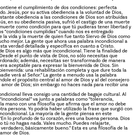
a contiene el cumplimiento de dos condiciones: perfecta
o. Jesús, por su activa obediencia a la voluntad de Dios,
nstante obediencia a las condiciones de Dios son atribuidas
esús, en su obediencia pasiva, sufrió el castigo de una muerte
 muerte como condición para que tú pudieras tener libertad y
os “condiciones cumplidas” cuando nos es entregado
ne la vida y la muerte de quien fue tanto Siervo de Dios como
ucho mejor. La gente que ahora usa palabra incondicional a
ta verdad detallada y específica en cuanto a Cristo.
de Dios es algo más que incondicional. Tiene la finalidad de
 Desde el punto de vista de Dios, no sólo necesitas que
perdonado; además, necesitas ser transformado de manera
era aceptable para expresar la bienvenida de Dios. Sin
bienvenida: una rehabilitación completa y que dure toda la
l nadie verá al Señor.” La gente a menudo usa la palabra
ndole el propósito central al amor de Dios y al del consejero
 el amor de Dios; sin embargo no haces nada para recibir una
ondicional lleva consigo una cantidad de bagaje cultural. Al
“incondicional” va junto a palabras como “tolerancia,
e la mano con una filosofía que afirma que el amor no debe
tra persona. Yo podría haber utilizado la frase que surgió con
incondicional. La mayoría de la gente piensa en este
En lo profundo de tu corazón, eres una buena persona. Dios
o tú no hagas nada. Vales mucho. Puedes relajarte,
 verdadero, básicamente bueno.” Esta es una filosofía de la
 amor de Dios.