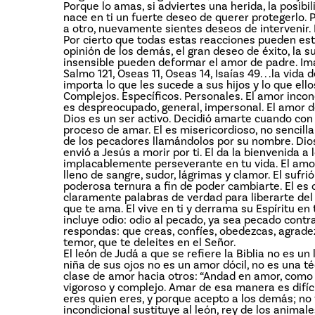
Porque lo amas, si adviertes una herida, la posibi
nace en ti un fuerte deseo de querer protegerlo. 
a otro, nuevamente sientes deseos de intervenir. P
Por cierto que todas estas reacciones pueden esta
opinión de los demás, el gran deseo de éxito, la 
insensible pueden deformar el amor de padre. Im
Salmo 121, Oseas 11, Oseas 14, Isaías 49. . .la vida 
importa lo que les sucede a sus hijos y lo que ell
Complejos. Específicos. Personales. El amor inco
es despreocupado, general, impersonal. El amor d
Dios es un ser activo. Decidió amarte cuando con 
proceso de amar. El es misericordioso, no sencil
de los pecadores llamándolos por su nombre. Dio
envió a Jesús a morir por ti. El da la bienvenida a
implacablemente perseverante en tu vida. El amor
lleno de sangre, sudor, lágrimas y clamor. El sufrió
poderosa ternura a fin de poder cambiarte. El es 
claramente palabras de verdad para liberarte del 
que te ama. El vive en ti y derrama su Espíritu en
incluye odio: odio al pecado, ya sea pecado contr
respondas: que creas, confíes, obedezcas, agrade
temor, que te deleites en el Señor.
El león de Judá a que se refiere la Biblia no es 
niña de sus ojos no es un amor dócil, no es una t
clase de amor hacia otros: “Andad en amor, como
vigoroso y complejo. Amar de esa manera es difícil
eres quien eres, y porque acepto a los demás; no t
incondicional sustituye al león, rey de los animale