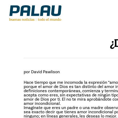
Skip
to
main
content
¿
por David Pawlison
Hace tiempo que me incomoda la expresión “amor i
porque el amor de Dios es tan distinto del amor in
definiciones contemporáneas, comienza y termina
acepta como eres, sin expectativas de ningún tip
amor de Dios por ti. El no te mira aprobándote 
amor incondicional.
Imagínate que eres un padre o una madre observan
sea exacto decir que tienes amor incondicional po
ninguno; en líneas generales, les deseas lo mejor.