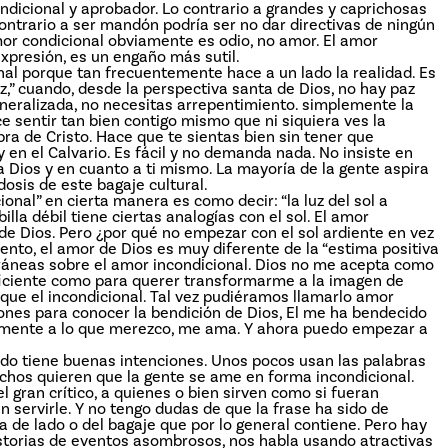
condicional y aprobador. Lo contrario a grandes y caprichosas
ontrario a ser mandón podría ser no dar directivas de ningún
amor condicional obviamente es odio, no amor. El amor
 expresión, es un engaño más sutil.
al porque tan frecuentemente hace a un lado la realidad. Es
z,” cuando, desde la perspectiva santa de Dios, no hay paz
generalizada, no necesitas arrepentimiento. simplemente la
ce sentir tan bien contigo mismo que ni siquiera ves la
bra de Cristo. Hace que te sientas bien sin tener que
 en el Calvario. Es fácil y no demanda nada. No insiste en
 Dios y en cuanto a ti mismo. La mayoría de la gente aspira
osis de este bagaje cultural.
ional” en cierta manera es como decir: “la luz del sol a
la débil tiene ciertas analogías con el sol. El amor
 de Dios. Pero ¿por qué no empezar con el sol ardiente en vez
ento, el amor de Dios es muy diferente de la “estima positiva
oráneas sobre el amor incondicional. Dios no me acepta como
iciente como para querer transformarme a la imagen de
ue el incondicional. Tal vez pudiéramos llamarlo amor
iones para conocer la bendición de Dios, El me ha bendecido
iamente a lo que merezco, me ama. Y ahora puedo empezar a
do tiene buenas intenciones. Unos pocos usan las palabras
Muchos quieren que la gente se ame en forma incondicional.
 gran crítico, a quienes o bien sirven como si fueran
servirle. Y no tengo dudas de que la frase ha sido de
ja de lado o del bagaje que por lo general contiene. Pero hay
historias de eventos asombrosos, nos habla usando atractivas