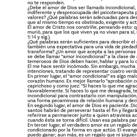
no te responden.
¿Debe el amor de Dios ser llamado incondicional,
indiferente y despreocupada del psicoterapeuta pr
valores? ¿Qué palabras serán adecuadas para desc
que al mismo tiempo es obstinado, exigente y act
El amor de Cristo nos constriñe, pensando esto: q
murió, para que los que viven ya no vivan para sí, 
5:14
y sig.).
¿Qué palabras serán suficientes para describir el
también una expectativa para una vida de pieda
transforma? ¿Un amor que acepta a las personas 
se debe llamar “amor incondicional” a la clase de
temerosos de Dios deben hacer, hablar y para lo
El me hace sentir incómodo. Sin embargo, mucha 
intenciones, tratando de representar cuatro verda
En primer lugar, el “amor condicional” es algo ma
corazón humano. Es mejor llamarlo “aprobación co
caprichoso y como juez: “Si haces lo que me agrad
favorablemente. Si haces lo que me desagrada, te 
incondicional para contrastarlo con manipulación,
una forma pecaminosa de relación humana y decir:
En segundo lugar, el amor de Dios es paciente. Di
santos habrán de perseverar hasta el fin y llegará
referirse a permanecer junto a quien atraviesa a
cuando ésta se torna difícil. Usan esa palabra par
En tercer lugar, el verdadero amor es un regalo de
condicionado por la forma en que actúo. El evange
puedo ganar; aun más, es un regalo que ni siquie