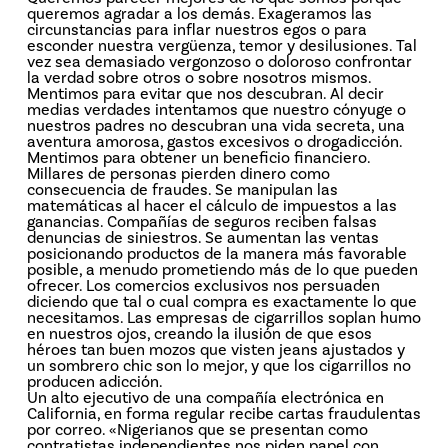
queremos agradar a los demás. Exageramos las
circunstancias para inflar nuestros egos o para
esconder nuestra vergüenza, temor y desilusiones. Tal
vez sea demasiado vergonzoso o doloroso confrontar
la verdad sobre otros o sobre nosotros mismos.
Mentimos para evitar que nos descubran. Al decir
medias verdades intentamos que nuestro cónyuge o
nuestros padres no descubran una vida secreta, una
aventura amorosa, gastos excesivos o drogadicción.
Mentimos para obtener un beneficio financiero.
Millares de personas pierden dinero como
consecuencia de fraudes. Se manipulan las
matemáticas al hacer el cálculo de impuestos a las
ganancias. Compañías de seguros reciben falsas
denuncias de siniestros. Se aumentan las ventas
posicionando productos de la manera más favorable
posible, a menudo prometiendo más de lo que pueden
ofrecer. Los comercios exclusivos nos persuaden
diciendo que tal o cual compra es exactamente lo que
necesitamos. Las empresas de cigarrillos soplan humo
en nuestros ojos, creando la ilusión de que esos
héroes tan buen mozos que visten jeans ajustados y
un sombrero chic son lo mejor, y que los cigarrillos no
producen adicción.
Un alto ejecutivo de una compañía electrónica en
California, en forma regular recibe cartas fraudulentas
por correo. «Nigerianos que se presentan como
contratistas independientes nos piden papel con