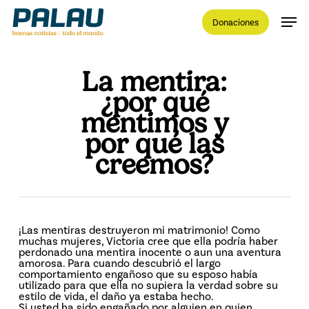
Skip
Men
to
Donaciones
main
content
Close
Menu
La mentira:
¿por qué
mentimos y
por qué las
creemos?
¡Las mentiras destruyeron mi matrimonio! Como
muchas mujeres, Victoria cree que ella podría haber
perdonado una mentira inocente o aun una aventura
amorosa. Para cuando descubrió el largo
comportamiento engañoso que su esposo había
utilizado para que ella no supiera la verdad sobre su
estilo de vida, el daño ya estaba hecho.
Si usted ha sido engañado por alguien en quien