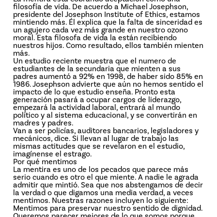
filosofía de vida. De acuerdo a Michael Josephson,
presidente del Josephson Institute of Ethics, estamos
mintiendo más. Él explica que la falta de sinceridad es
un agujero cada vez más grande en nuestro ozono
moral. Esta filosofa de vida la están recibiendo
nuestros hijos. Como resultado, ellos también mienten
más.
Un estudio reciente muestra que el numero de
estudiantes de la secundaria que mienten a sus
padres aumentó a 92% en 1998, de haber sido 85% en
1986. Josephson advierte que aún no hemos sentido el
impacto de lo que estudio enseña. Pronto esta
generación pasará a ocupar cargos de liderazgo,
empezará la actividad laboral, entrará al mundo
político y al sistema educacional, y se convertirán en
madres y padres.
Van a ser policías, auditores bancarios, legisladores y
mecánicos, dice. Si llevan al lugar de trabajo las
mismas actitudes que se revelaron en el estudio,
imagínense el estrago.
Por qué mentimos
La mentira es uno de los pecados que parece más
serio cuando es otro el que miente. A nadie le agrada
admitir que mintió. Sea que nos abstengamos de decir
la verdad o que digamos una media verdad, a veces
mentimos. Nuestras razones incluyen lo siguiente:
Mentimos para preservar nuestro sentido de dignidad.
Queremos parecer mejores de lo que somos porque