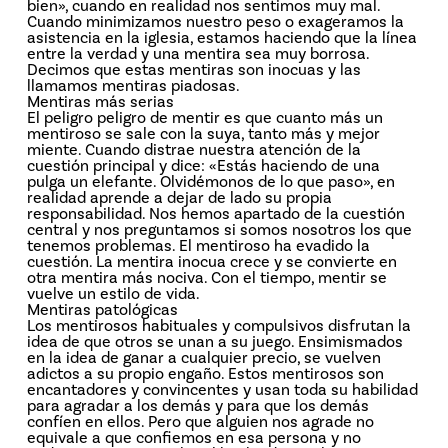
bien», cuando en realidad nos sentimos muy mal.
Cuando minimizamos nuestro peso o exageramos la
asistencia en la iglesia, estamos haciendo que la línea
entre la verdad y una mentira sea muy borrosa.
Decimos que estas mentiras son inocuas y las
llamamos mentiras piadosas.
Mentiras más serias
El peligro peligro de mentir es que cuanto más un
mentiroso se sale con la suya, tanto más y mejor
miente. Cuando distrae nuestra atención de la
cuestión principal y dice: «Estás haciendo de una
pulga un elefante. Olvidémonos de lo que paso», en
realidad aprende a dejar de lado su propia
responsabilidad. Nos hemos apartado de la cuestión
central y nos preguntamos si somos nosotros los que
tenemos problemas. El mentiroso ha evadido la
cuestión. La mentira inocua crece y se convierte en
otra mentira más nociva. Con el tiempo, mentir se
vuelve un estilo de vida.
Mentiras patológicas
Los mentirosos habituales y compulsivos disfrutan la
idea de que otros se unan a su juego. Ensimismados
en la idea de ganar a cualquier precio, se vuelven
adictos a su propio engaño. Estos mentirosos son
encantadores y convincentes y usan toda su habilidad
para agradar a los demás y para que los demás
confíen en ellos. Pero que alguien nos agrade no
equivale a que confiemos en esa persona y no