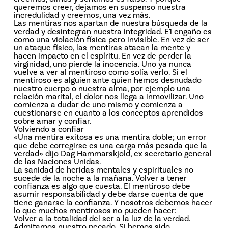
queremos creer, dejamos en suspenso nuestra
incredulidad y creemos, una vez más.
Las mentiras nos apartan de nuestra búsqueda de la
verdad y desintegran nuestra integridad. E1 engaño es
como una violación física pero invisible. En vez de ser
un ataque físico, las mentiras atacan la mente y
hacen impacto en el espíritu. En vez de perder la
virginidad, uno pierde la inocencia. Uno ya nunca
vuelve a ver al mentiroso como solía verlo. Si el
mentiroso es alguien ante quien hemos desnudado
nuestro cuerpo o nuestra alma, por ejemplo una
relación marital, el dolor nos llega a inmovilizar. Uno
comienza a dudar de uno mismo y comienza a
cuestionarse en cuanto a los conceptos aprendidos
sobre amar y confiar.
Volviendo a confiar
«Una mentira exitosa es una mentira doble; un error
que debe corregirse es una carga más pesada que la
verdad» dijo Dag Hammarskjold, ex secretario general
de las Naciones Unidas.
La sanidad de heridas mentales y espirituales no
sucede de la noche a la mañana. Volver a tener
confianza es algo que cuesta. El mentiroso debe
asumir responsabilidad y debe darse cuenta de que
tiene ganarse la confianza. Y nosotros debemos hacer
lo que muchos mentirosos no pueden hacer:
Volver a la totalidad del ser a la luz de la verdad.
Admitamos nuestro pecado. Si hemos sido