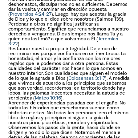
deshonestos, disculparnos no es suficiente. Debemos
dar la vuelta y caminar en dirección opuesta
(
Proverbios 4:24-27
). Luego, hay que aceptar la gracia
de Dios y lo que el dice sobre nosotros (Salmos 139).
Perdonar a otros no significa justificar su
comportamiento. Significa que renunciamos a nuestro
derecho a vengarnos. Dios siempre nos llama ?a y a
quien nos lastimó? a que volvamos a Él (
Jeremías
3:22
).
Restaurar nuestra propia integridad. Dejemos de
recriminarnos porque confiamos en un mentiroso. La
honestidad, el amor y la confianza son los mejores
regalos que le podemos dar a otra persona. Estas
cualidades del carácter nos hacen lo que somos en
nuestro interior. Son cualidades que siguen el modelo
de lo que le agrada a Dios (
Colosenses 3:1-7
). A medida
que vivimos de acuerdo a los principios que sabemos
que son verdad, recordemos: en territorio donde hay
lobos, las palomas inocentes necesitan la astucia de
serpientes (
Mateo 10:16
).
Aprender de experiencias pasadas con el engaño. No
todas las historias que escuchamos suenan como
historias ciertas. No todas las personas leen el mismo
libro de reglas y principios ni siguen la guía de
nuestros principios éticos, morales y espirituales.
Observemos los pasos de la gente, hacia donde se
dirigen y no sólo lo que dicen. Notemos el mensaje
detrás de las palabras. Seamos conscientes de las