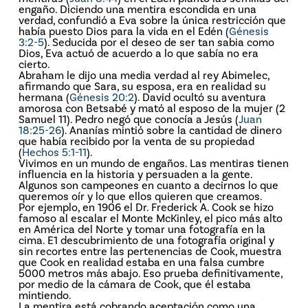
engaño. Diciendo una mentira escondida en una
verdad, confundió a Eva sobre la única restricción que
había puesto Dios para la vida en el Edén (
Génesis
3:2-5
). Seducida por el deseo de ser tan sabia como
Dios, Eva actuó de acuerdo a lo que sabía no era
cierto.
Abraham le dijo una media verdad al rey Abimelec,
afirmando que Sara, su esposa, era en realidad su
hermana (
Génesis 20:2
). David ocultó su aventura
amorosa con Betsabé y mató al esposo de la mujer (2
Samuel 11). Pedro negó que conocía a Jesús (
Juan
18:25-26
). Ananías mintió sobre la cantidad de dinero
que había recibido por la venta de su propiedad
(
Hechos 5:1-11
).
Vivimos en un mundo de engaños. Las mentiras tienen
influencia en la historia y persuaden a la gente.
Algunos son campeones en cuanto a decirnos lo que
queremos oír y lo que ellos quieren que creamos.
Por ejemplo, en 1906 el Dr. Frederick A. Cook se hizo
famoso al escalar el Monte McKinley, el pico más alto
en América del Norte y tomar una fotografía en la
cima. E1 descubrimiento de una fotografía original y
sin recortes entre las pertenencias de Cook, muestra
que Cook en realidad estaba en una falsa cumbre
5000 metros más abajo. Eso prueba definitivamente,
por medio de la cámara de Cook, que él estaba
mintiendo.
La mentira está cobrando aceptación como una