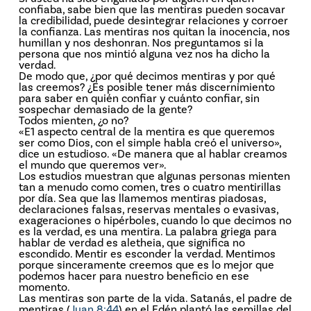
confiaba, sabe bien que las mentiras pueden socavar
la credibilidad, puede desintegrar relaciones y corroer
la confianza. Las mentiras nos quitan la inocencia, nos
humillan y nos deshonran. Nos preguntamos si la
persona que nos mintió alguna vez nos ha dicho la
verdad.
De modo que, ¿por qué decimos mentiras y por qué
las creemos? ¿Es posible tener más discernimiento
para saber en quién confiar y cuánto confiar, sin
sospechar demasiado de la gente?
Todos mienten, ¿o no?
«E1 aspecto central de la mentira es que queremos
ser como Dios, con el simple habla creó el universo»,
dice un estudioso. «De manera que al hablar creamos
el mundo que queremos ver».
Los estudios muestran que algunas personas mienten
tan a menudo como comen, tres o cuatro mentirillas
por día. Sea que las llamemos mentiras piadosas,
declaraciones falsas, reservas mentales o evasivas,
exageraciones o hipérboles, cuando lo que decimos no
es la verdad, es una mentira. La palabra griega para
hablar de verdad es aletheia, que significa no
escondido. Mentir es esconder la verdad. Mentimos
porque sinceramente creemos que es lo mejor que
podemos hacer para nuestro beneficio en ese
momento.
Las mentiras son parte de la vida. Satanás, el padre de
mentiras (
Juan 8:44
) en el Edén plantó las semillas del