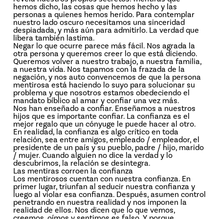
hemos dicho, las cosas que hemos hecho y las
personas a quienes hemos herido. Para contemplar
nuestro lado oscuro necesitamos una sinceridad
despiadada, y más aún para admitirlo. La verdad que
libera también lastima.
Negar lo que ocurre parece más fácil. Nos agrada la
otra persona y queremos creer lo que está diciendo.
Queremos volver a nuestro trabajo, a nuestra familia,
a nuestra vida. Nos tapamos con la frazada de la
negación, y nos auto convencemos de que la persona
mentirosa está haciendo lo suyo para solucionar su
problema y que nosotros estamos obedeciendo el
mandato bíblico al amar y confiar una vez más.
Nos han enseñado a confiar. Enseñamos a nuestros
hijos que es importante confiar. La confianza es el
mejor regalo que un cónyuge le puede hacer al otro.
En realidad, la confianza es algo crítico en toda
relación, sea entre amigos, empleado / empleador, el
presidente de un país y su pueblo, padre / hijo, marido
/ mujer. Cuando alguien no dice la verdad y lo
descubrimos, la relación se desintegra.
Las mentiras corroen la confianza
Los mentirosos cuentan con nuestra confianza. En
primer lugar, triunfan al seducir nuestra confianza y
luego al violar esa confianza. Después, asumen control
penetrando en nuestra realidad y nos imponen la
realidad de ellos. Nos dicen que lo que vemos,
creemos, oímos y sentimos es falso. Y porque