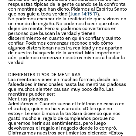
respuestas típicas de la gente cuando se la confronta
con mentiras que han dicho. Pidamos al Espíritu Santo
que nos guíe a toda verdad (
Juan 14:15
17
).
No podemos escapar de la realidad de que vivimos en
un mundo de engaño. No podemos hacer que otros
dejen de mentir. Pero si podemos convertirnos en
personas que buscan la verdad y tienen
discernimiento en cuanto en quién confiar y cuánto
confiar. Podemos comenzar reconociendo cómo
algunos distorsionan nuestra realidad y nos apartan
de nuestra búsqueda de la verdad. Más importante
aún, podemos comenzar nosotros mismos a hablar la
verdad.
DIFERENTES TIPOS DE MENTIRAS
Las mentiras vienen en muchas formas, desde las
falsedades intencionales hasta las mentiras piadosas
que muchos sienten causan muy poco daño. Las
mentiras pueden ser:
Mentiras piadosas
Admitámoslo. Cuando suena el teléfono en casa o en
el trabajo, quien no ha susurrado: «Diles que no
estoy». Le escribimos a la tía Sara diciendo que nos
gustó mucho el regalo de cumpleaños porque no
queremos herir sus sentimientos, pero luego
devolvemos el regalo al negocio donde lo compró.
Disfrazamos nuestros sentimientos diciendo: «Estoy