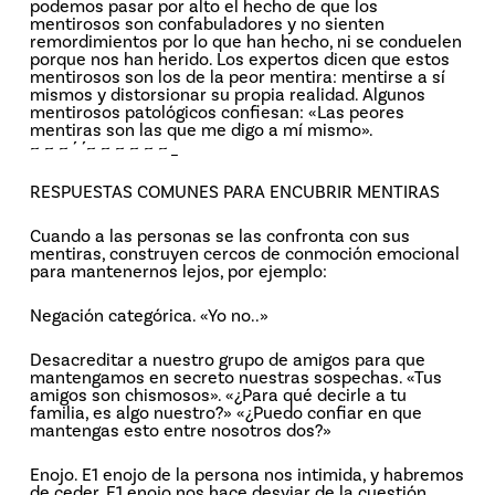
podemos pasar por alto el hecho de que los
mentirosos son confabuladores y no sienten
remordimientos por lo que han hecho, ni se conduelen
porque nos han herido. Los expertos dicen que estos
mentirosos son los de la peor mentira: mentirse a sí
mismos y distorsionar su propia realidad. Algunos
mentirosos patológicos confiesan: «Las peores
mentiras son las que me digo a mí mismo».
~ ~ ~ ´ ´~ ~ ~ ~ ~ ~ _
RESPUESTAS COMUNES PARA ENCUBRIR MENTIRAS
Cuando a las personas se las confronta con sus
mentiras, construyen cercos de conmoción emocional
para mantenernos lejos, por ejemplo:
Negación categórica. «Yo no..»
Desacreditar a nuestro grupo de amigos para que
mantengamos en secreto nuestras sospechas. «Tus
amigos son chismosos». «¿Para qué decirle a tu
familia, es algo nuestro?» «¿Puedo confiar en que
mantengas esto entre nosotros dos?»
Enojo. E1 enojo de la persona nos intimida, y habremos
de ceder. E1 enojo nos hace desviar de la cuestión