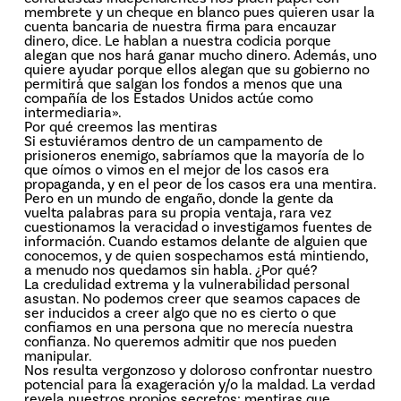
membrete y un cheque en blanco pues quieren usar la
cuenta bancaria de nuestra firma para encauzar
dinero, dice. Le hablan a nuestra codicia porque
alegan que nos hará ganar mucho dinero. Además, uno
quiere ayudar porque ellos alegan que su gobierno no
permitirá que salgan los fondos a menos que una
compañía de los Estados Unidos actúe como
intermediaria».
Por qué creemos las mentiras
Si estuviéramos dentro de un campamento de
prisioneros enemigo, sabríamos que la mayoría de lo
que oímos o vimos en el mejor de los casos era
propaganda, y en el peor de los casos era una mentira.
Pero en un mundo de engaño, donde la gente da
vuelta palabras para su propia ventaja, rara vez
cuestionamos la veracidad o investigamos fuentes de
información. Cuando estamos delante de alguien que
conocemos, y de quien sospechamos está mintiendo,
a menudo nos quedamos sin habla. ¿Por qué?
La credulidad extrema y la vulnerabilidad personal
asustan. No podemos creer que seamos capaces de
ser inducidos a creer algo que no es cierto o que
confiamos en una persona que no merecía nuestra
confianza. No queremos admitir que nos pueden
manipular.
Nos resulta vergonzoso y doloroso confrontar nuestro
potencial para la exageración y/o la maldad. La verdad
revela nuestros propios secretos: mentiras que