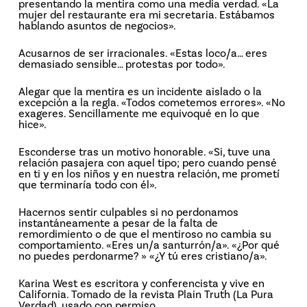
presentando la mentira como una media verdad. «La
mujer del restaurante era mi secretaria. Estábamos
hablando asuntos de negocios».
Acusarnos de ser irracionales. «Estas loco/a… eres
demasiado sensible… protestas por todo».
Alegar que la mentira es un incidente aislado o la
excepción a la regla. «Todos cometemos errores». «No
exageres. Sencillamente me equivoqué en lo que
hice».
Esconderse tras un motivo honorable. «Si, tuve una
relación pasajera con aquel tipo; pero cuando pensé
en ti y en los niños y en nuestra relación, me prometí
que terminaría todo con él».
Hacernos sentir culpables si no perdonamos
instantáneamente a pesar de la falta de
remordimiento o de que el mentiroso no cambia su
comportamiento. «Eres un/a santurrón/a». «¿Por qué
no puedes perdonarme? » «¿Y tú eres cristiano/a».
Karina West es escritora y conferencista y vive en
California. Tomado de la revista Plain Truth (La Pura
Verdad), usado con permiso.